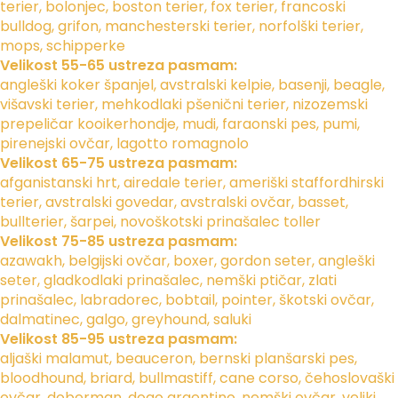
terier, bolonjec, boston terier, fox terier, francoski
bulldog, grifon, manchesterski terier, norfolški terier,
mops, schipperke
Velikost 55-65 ustreza pasmam:
angleški koker španjel, avstralski kelpie, basenji, beagle,
višavski terier, mehkodlaki pšenični terier, nizozemski
prepeličar kooikerhondje, mudi, faraonski pes, pumi,
pirenejski ovčar, lagotto romagnolo
Velikost 65-75 ustreza pasmam:
afganistanski hrt, airedale terier, ameriški staffordhirski
terier, avstralski govedar, avstralski ovčar, basset,
bullterier, šarpei, novoškotski prinašalec toller
Velikost 75-85 ustreza pasmam:
azawakh, belgijski ovčar, boxer, gordon seter, angleški
seter, gladkodlaki prinašalec, nemški ptičar, zlati
prinašalec, labradorec, bobtail, pointer, škotski ovčar,
dalmatinec, galgo, greyhound, saluki
Velikost 85-95 ustreza pasmam:
aljaški malamut, beauceron, bernski planšarski pes,
bloodhound, briard, bullmastiff, cane corso, čehoslovaški
ovčar, doberman, dogo argentino, nemški ovčar, veliki