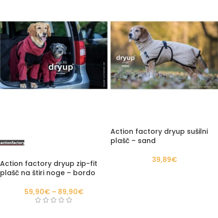
Action factory dryup sušilni
plašč – sand
39,89
€
Action factory dryup zip-fit
plašč na štiri noge – bordo
59,90
€
–
89,90
€