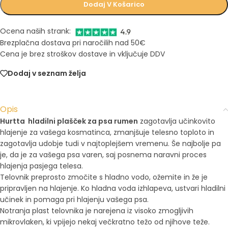
Dodaj V Košarico
Ocena naših strank:
Brezplačna dostava pri naročilih nad 50€
Cena je brez stroškov dostave in vključuje DDV
Dodaj v seznam želja
Opis
Hurtta hladilni plašček za psa rumen
zagotavlja učinkovito
hlajenje za vašega kosmatinca, zmanjšuje telesno toploto in
zagotavlja udobje tudi v najtoplejšem vremenu. Še najbolje pa
je, da je za vašega psa varen, saj posnema naravni proces
hlajenja pasjega telesa.
Telovnik preprosto zmočite s hladno vodo, ožemite in že je
pripravljen na hlajenje. Ko hladna voda izhlapeva, ustvari hladilni
učinek in pomaga pri hlajenju vašega psa.
Notranja plast telovnika je narejena iz visoko zmogljivih
mikrovlaken, ki vpijejo nekaj večkratno težo od njihove teže.