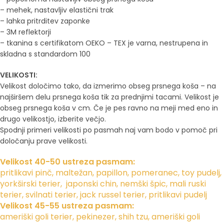
– mehek, nastavljiv elastični trak
– lahka pritrditev zaponke
– 3M reflektorji
– tkanina s certifikatom OEKO – TEX je varna, nestrupena in
skladna s standardom 100
VELIKOSTI:
Velikost določimo tako, da izmerimo obseg prsnega koša – na
najširšem delu prsnega koša tik za prednjimi tacami. Velikost je
obseg prsnega koša v cm. Če je pes ravno na meji med eno in
drugo velikostjo, izberite večjo.
Spodnji primeri velikosti po pasmah naj vam bodo v pomoč pri
določanju prave velikosti.
Velikost 40-50 ustreza pasmam:
pritlikavi pinč, maltežan, papillon, pomeranec, toy pudelj,
yorkširski terier, japonski chin, nemški špic, mali ruski
terier, svilnati terier, jack russel terier, pritlikavi pudelj
Velikost 45-55 ustreza pasmam:
ameriški goli terier, pekinezer, shih tzu, ameriški goli