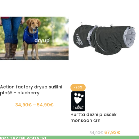
Action factory dryup sušilni
-20%
plašč – blueberry
34,90
€
–
54,90
€
Hurtta dežni plašček
monsoon črn
67,92
€
84,90
€
KONTAKTNI PODATKI