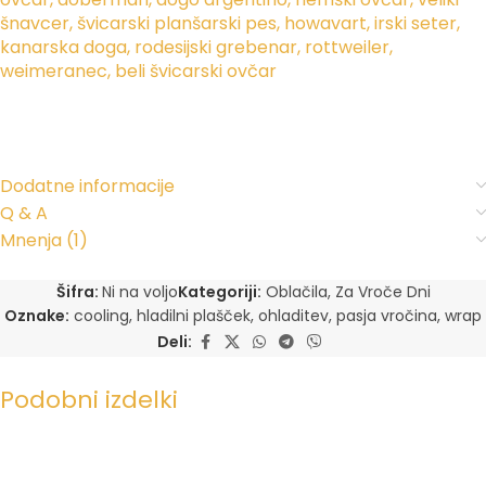
šnavcer, švicarski planšarski pes, howavart, irski seter,
kanarska doga, rodesijski grebenar, rottweiler,
weimeranec, beli švicarski ovčar
Dodatne informacije
Q & A
Mnenja (1)
Šifra:
Ni na voljo
Kategoriji:
Oblačila
,
Za Vroče Dni
Oznake:
cooling
,
hladilni plašček
,
ohladitev
,
pasja vročina
,
wrap
Deli:
Podobni izdelki