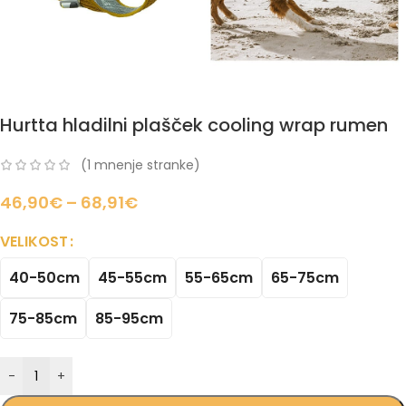
Hurtta hladilni plašček cooling wrap rumen
(
1
mnenje stranke)
46,90
€
–
68,91
€
VELIKOST
40-50cm
45-55cm
55-65cm
65-75cm
75-85cm
85-95cm
-
+