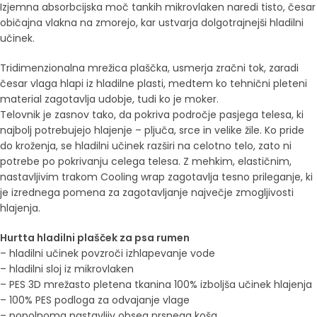
Izjemna absorbcijska moč tankih mikrovlaken naredi tisto, česar
običajna vlakna na zmorejo, kar ustvarja dolgotrajnejši hladilni
učinek.
Tridimenzionalna mrežica plaščka, usmerja zračni tok, zaradi
česar vlaga hlapi iz hladilne plasti, medtem ko tehnični pleteni
material zagotavlja udobje, tudi ko je moker.
Telovnik je zasnov tako, da pokriva področje pasjega telesa, ki
najbolj potrebujejo hlajenje – pljuča, srce in velike žile. Ko pride
do kroženja, se hladilni učinek razširi na celotno telo, zato ni
potrebe po pokrivanju celega telesa. Z mehkim, elastičnim,
nastavljivim trakom Cooling wrap zagotavlja tesno prileganje, ki
je izrednega pomena za zagotavljanje največje zmogljivosti
hlajenja.
Hurtta hladilni plašček za psa rumen
– hladilni učinek povzroči izhlapevanje vode
– hladilni sloj iz mikrovlaken
– PES 3D mrežasto pletena tkanina 100% izboljša učinek hlajenja
– 100% PES podloga za odvajanje vlage
– popolnoma nastavljiv obseg prsnega koša