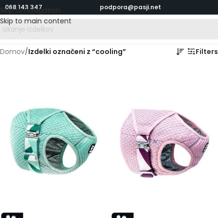
068 143 347
podpora@pasji.net
Skip to navigation
Skip to main content
Domov
/
Izdelki označeni z “cooling”
Filters