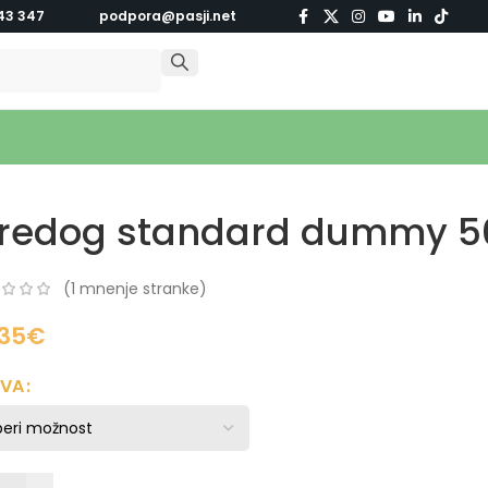
43 347
podpora@pasji.net
iredog standard dummy 
(
1
mnenje stranke)
,35
€
RVA