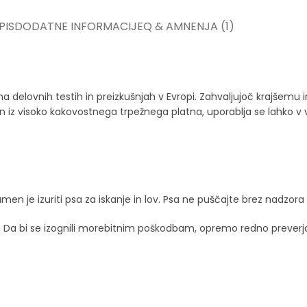
PIS
DODATNE INFORMACIJE
Q & A
MNENJA (1)
elovnih testih in preizkušnjah v Evropi. Zahvaljujoč krajšemu 
z visoko kakovostnega trpežnega platna, uporablja se lahko v vod
men je izuriti psa za iskanje in lov. Psa ne puščajte brez nadzor
. Da bi se izognili morebitnim poškodbam, opremo redno preverja