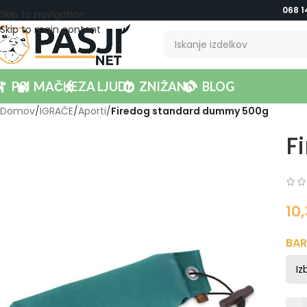
068 1
Skip to navigation
Skip to main content
PSI
MAČKE
ZA LJUDI
ZNIŽANO
BLOG
Domov
/
IGRAČE
/
Aporti
/
Firedog standard dummy 500g
F
10
BA