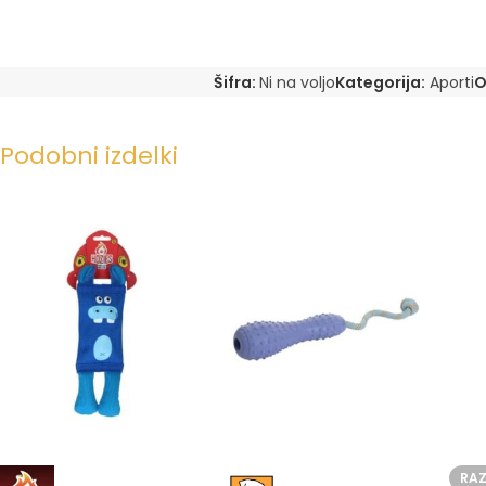
Šifra:
Ni na voljo
Kategorija:
Aporti
O
Podobni izdelki
RA