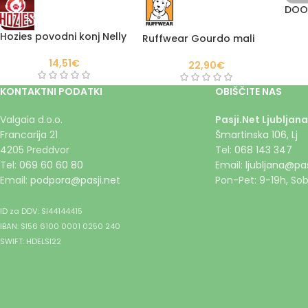
DOOG
Hozies povodni konj Nelly
Ruffwear Gourdo mali
14,51
€
22,90
€
KONTAKTNI PODATKI
OBIŠČITE NAS
Valgaia d.o.o.
Pasji.Net Ljubljana
Francarija 21
Šmartinska 106, Lj
4205 Preddvor
Tel:
068 143 347
Tel:
069 60 60 80
Email:
ljubljana@pas
Email:
podpora@pasji.net
Pon-Pet: 9-19h, Sob
ID za DDV: SI44144415
IBAN: SI56 6100 0001 0250 240
SWIFT: HDELSI22