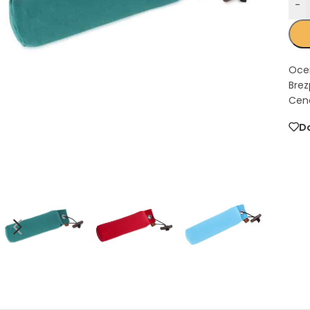
-
Oce
Brez
Cena
Do