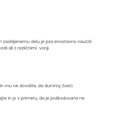
in zaobljenemu delu je psa enostavno naučiti
i ali z različnimi vonji.
a in mu ne dovolite, da dummy žveči.
jte in jo v primeru, da je poškodovana ne