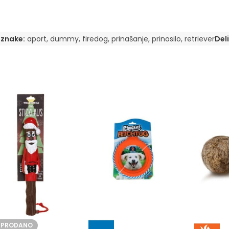
znake:
aport
,
dummy
,
firedog
,
prinašanje
,
prinosilo
,
retriever
Deli
ZPRODANO