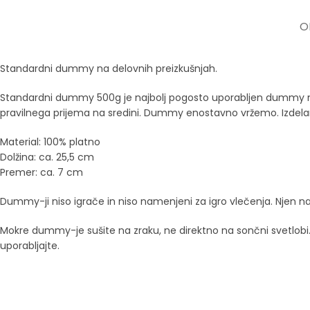
O
Standardni dummy na delovnih preizkušnjah.
Standardni dummy 500g je najbolj pogosto uporabljen dummy na d
pravilnega prijema na sredini. Dummy enostavno vržemo. Izdelan i
Material: 100% platno
Dolžina: ca.
25,5 cm
Premer: ca.
7 cm
Dummy-ji niso igrače in niso namenjeni za igro vlečenja. Njen na
Mokre dummy-je sušite na zraku, ne direktno na sončni svetlobi
uporabljajte.