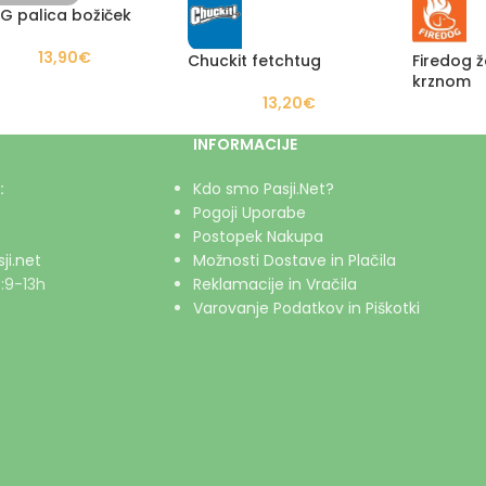
 palica božiček
13,90
€
Chuckit fetchtug
Firedog ž
krznom
13,20
€
INFORMACIJE
:
Kdo smo Pasji.Net?
Pogoji Uporabe
Postopek Nakupa
ji.net
Možnosti Dostave in Plačila
:9-13h
Reklamacije in Vračila
Varovanje Podatkov in Piškotki