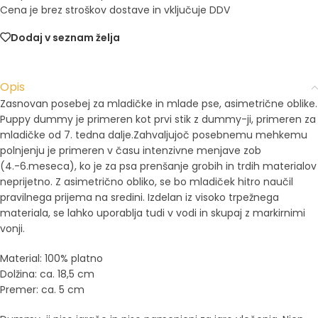
Cena je brez stroškov dostave in vključuje DDV
Dodaj v seznam želja
Opis
Zasnovan posebej za mladičke in mlade pse, asimetrične oblike.
Puppy dummy je primeren kot prvi stik z dummy-ji, primeren za
mladičke od 7. tedna dalje.Zahvaljujoč posebnemu mehkemu
polnjenju je primeren v času intenzivne menjave zob
(4.-6.meseca), ko je za psa prenšanje grobih in trdih materialov
neprijetno. Z asimetrično obliko, se bo mladiček hitro naučil
pravilnega prijema na sredini. Izdelan iz visoko trpežnega
materiala, se lahko uporablja tudi v vodi in skupaj z markirnimi
vonji.
Material: 100% platno
Dolžina: ca. 18,5 cm
Premer: ca. 5 cm