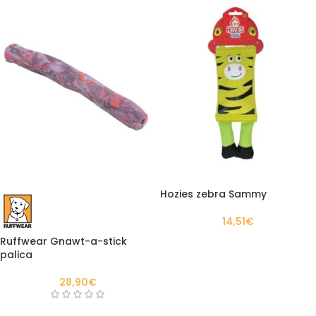
Hozies zebra Sammy
14,51
€
Ruffwear Gnawt-a-stick
palica
28,90
€