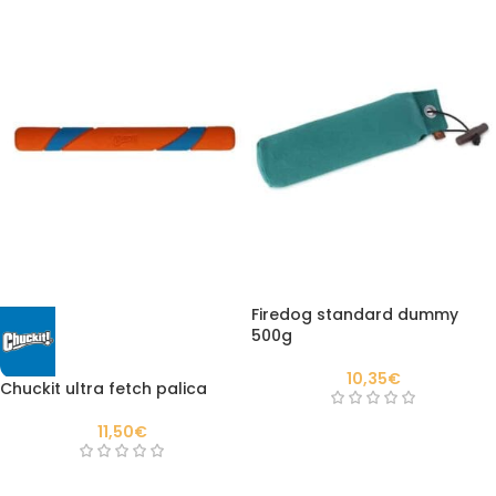
Firedog standard dummy
500g
10,35
€
Chuckit ultra fetch palica
11,50
€