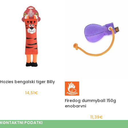
Hozies bengalski tiger Billy
14,51
€
Firedog dummyball 150g
enobarvni
11,39
€
KONTAKTNI PODATKI