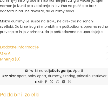
Dummy-ji niso igrače in niso namenjeni za igro vlečenja. Njen
namen je izuriti psa za iskanje in lov. Psa ne puščajte brez
nadzora in mu ne dovolite, da dummy žveči.
Mokre dummy-je sušite na zraku, ne direktno na sončni
svetlobi. Da bi se izognili morebitnim poškodbam, opremo redno
preverjajte in jo v primeru, da je poškodovana ne uporabljajte.
Dodatne informacije
Q & A
Mnenja (0)
Šifra:
Ni na voljo
Kategorija:
Aporti
Oznake:
aport
,
baby aport
,
dummy
,
firedog
,
prinosilo
,
retriever
Deli:
Podobni izdelki