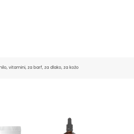
nilo
,
vitamini
,
za barf
,
za dlako
,
za kožo