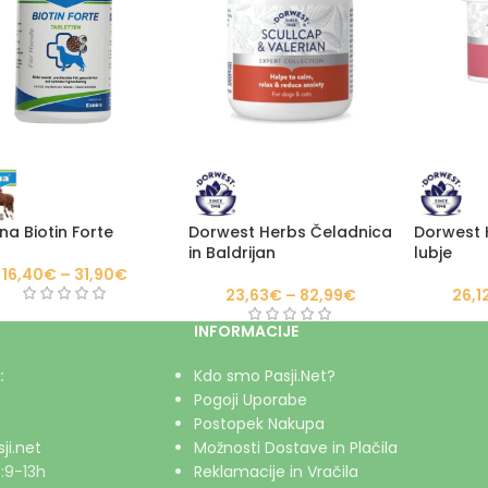
na Biotin Forte
Dorwest Herbs Čeladnica
Dorwest 
in Baldrijan
lubje
16,40
€
–
31,90
€
23,63
€
–
82,99
€
26,1
INFORMACIJE
:
Kdo smo Pasji.Net?
Pogoji Uporabe
Postopek Nakupa
ji.net
Možnosti Dostave in Plačila
:9-13h
Reklamacije in Vračila