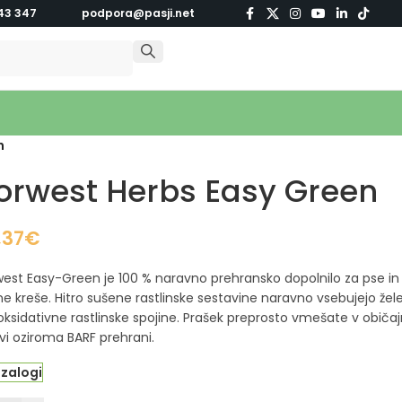
43 347
podpora@pasji.net
n
orwest Herbs Easy Green
,37
€
est Easy-Green je 100 % naravno prehransko dopolnilo za pse in m
e kreše. Hitro sušene rastlinske sestavine naravno vsebujejo železo
oksidativne rastlinske spojine. Prašek preprosto vmešate v običa
vi oziroma BARF prehrani.
 zalogi