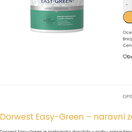
-
Oce
Brez
Cena
Do
OPI
Dorwest Easy-Green – naravni z
Dorwest Easy-Green je prehransko dopolnilo v prahu, pripravljeno 