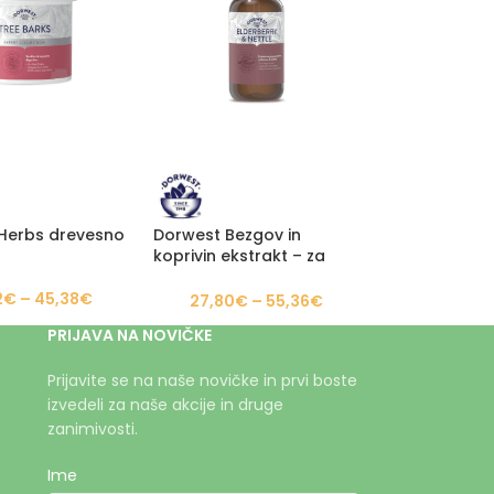
Herbs drevesno
Dorwest Bezgov in
koprivin ekstrakt – za
pigmentacijo kože in
nosu
2
€
–
45,38
€
27,80
€
–
55,36
€
PRIJAVA NA NOVIČKE
Prijavite se na naše novičke in prvi boste
izvedeli za naše akcije in druge
zanimivosti.
Ime