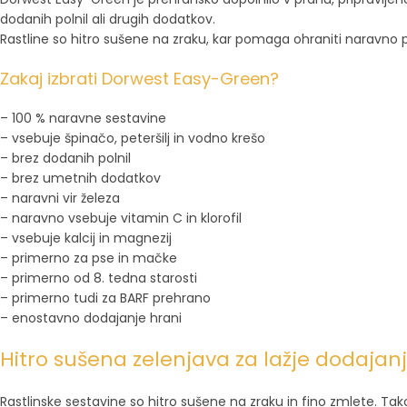
dodanih polnil ali drugih dodatkov.
Rastline so hitro sušene na zraku, kar pomaga ohraniti naravno p
Zakaj izbrati Dorwest Easy-Green?
– 100 % naravne sestavine
– vsebuje špinačo, peteršilj in vodno krešo
– brez dodanih polnil
– brez umetnih dodatkov
– naravni vir železa
– naravno vsebuje vitamin C in klorofil
– vsebuje kalcij in magnezij
– primerno za pse in mačke
– primerno od 8. tedna starosti
– primerno tudi za BARF prehrano
– enostavno dodajanje hrani
Hitro sušena zelenjava za lažje dodajanj
Rastlinske sestavine so hitro sušene na zraku in fino zmlete. Tako