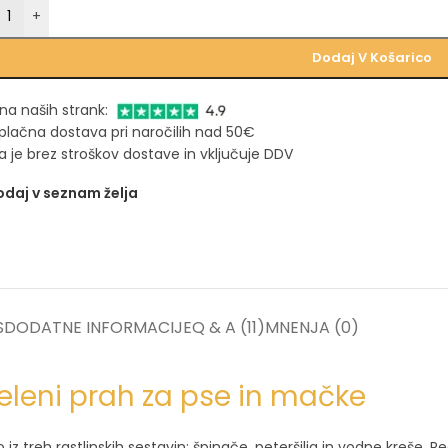
+
Dodaj V Košarico
na naših strank:
plačna dostava pri naročilih nad 50€
 je brez stroškov dostave in vključuje DDV
daj v seznam želja
S
DODATNE INFORMACIJE
Q & A (11)
MNENJA (0)
eleni prah za pse in mačke
iz treh rastlinskih sestavin: špinače, peteršilja in vodne kreše. 