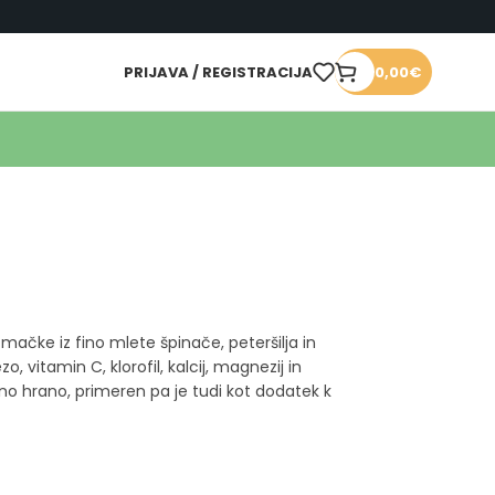
PRIJAVA / REGISTRACIJA
0,00
€
ačke iz fino mlete špinače, peteršilja in
, vitamin C, klorofil, kalcij, magnezij in
jno hrano, primeren pa je tudi kot dodatek k