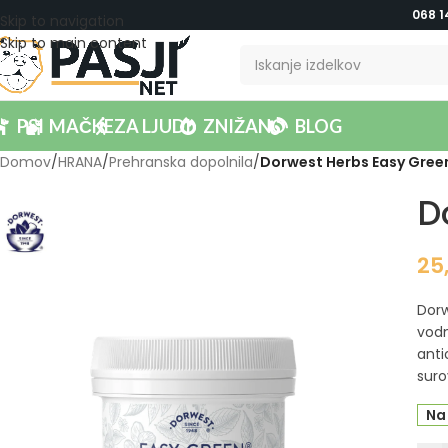
068 1
Skip to navigation
Skip to main content
PSI
MAČKE
ZA LJUDI
ZNIŽANO
BLOG
Domov
/
HRANA
/
Prehranska dopolnila
/
Dorwest Herbs Easy Gree
D
25
Dorw
vodn
anti
suro
Na