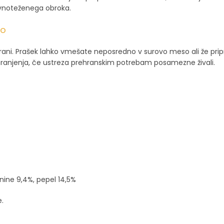
vnoteženega obroka.
no
rani. Prašek lahko vmešate neposredno v surovo meso ali že prip
e hranjenja, če ustreza prehranskim potrebam posamezne živali.
knine 9,4%, pepel 14,5%
e.