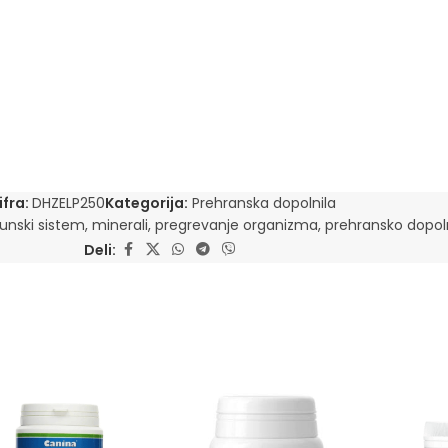
ifra:
DHZELP250
Kategorija:
Prehranska dopolnila
unski sistem
,
minerali
,
pregrevanje organizma
,
prehransko dopol
Deli: