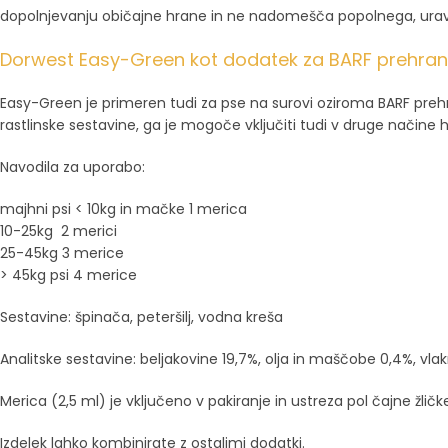
dopolnjevanju običajne hrane in ne nadomešča popolnega, ura
Dorwest Easy-Green kot dodatek za BARF prehra
Easy-Green je primeren tudi za pse na surovi oziroma BARF preh
rastlinske sestavine, ga je mogoče vključiti tudi v druge način
Navodila za uporabo:
majhni psi < 10kg in mačke 1 merica
10-25kg 2 merici
25-45kg 3 merice
> 45kg psi 4 merice
Sestavine: špinača, peteršilj, vodna kreša
Analitske sestavine: beljakovine 19,7%, olja in maščobe 0,4%, vla
Merica (2,5 ml) je vključeno v pakiranje in ustreza pol čajne žličk
Izdelek lahko kombinirate z ostalimi dodatki.