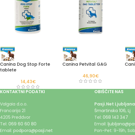
Canina Dog Stop Forte
Canina Petvital GAG
Cani
tablete
46,90
€
14,43
€
KONTAKTNI PODATKI
OBIŠČITE NAS
Valgaia d.o.o.
Pasji.Net Ljubljana
Francarija 21
Šmartinska 106, Lj
4205 Preddvor
Tel:
068 143 347
Tel:
069 60 60 80
Email:
ljubljana@pas
Email:
podpora@pasji.net
Pon-Pet: 9-19h, Sob