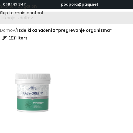
068 143 347
podpora@pasji.net
Skip to navigation
Skip to main content
Domov
/
Izdelki označeni z “pregrevanje organizma”
Filters