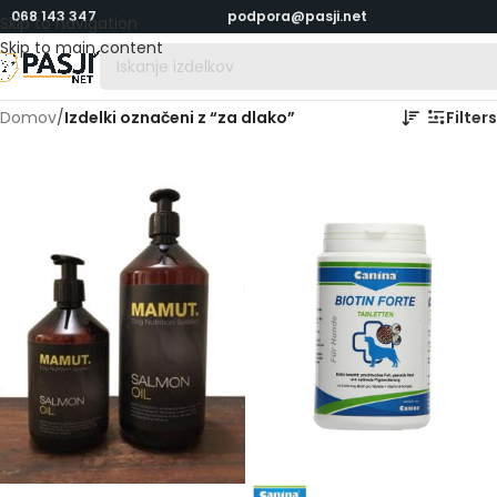
068 143 347
podpora@pasji.net
Skip to navigation
Skip to main content
Domov
/
Izdelki označeni z “za dlako”
Filters