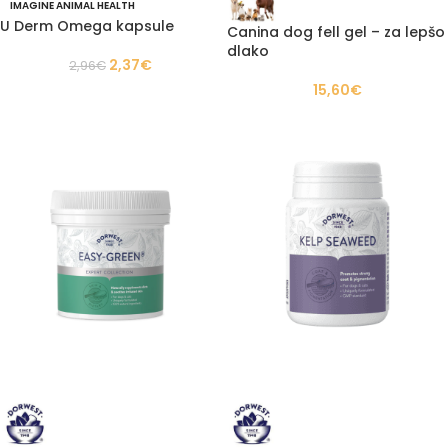
IMAGINE ANIMAL HEALTH
U Derm Omega kapsule
Canina dog fell gel – za lepšo
dlako
2,37
€
2,96
€
15,60
€