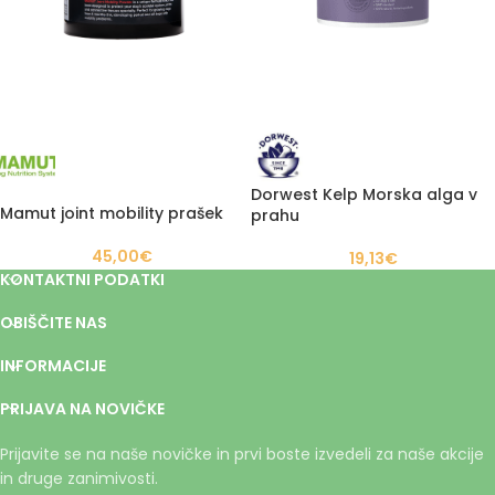
Dorwest Kelp Morska alga v
Mamut joint mobility prašek
prahu
45,00
€
19,13
€
KONTAKTNI PODATKI
OBIŠČITE NAS
INFORMACIJE
PRIJAVA NA NOVIČKE
Prijavite se na naše novičke in prvi boste izvedeli za naše akcije
in druge zanimivosti.