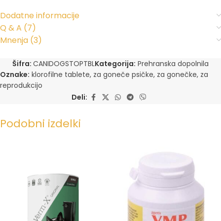
Dodatne informacije
Q & A (7)
Mnenja (3)
Šifra:
CANIDOGSTOPTBL
Kategorija:
Prehranska dopolnila
Oznake:
klorofilne tablete
,
za goneče psičke
,
za gonečke
,
za
reprodukcijo
Deli:
Podobni izdelki