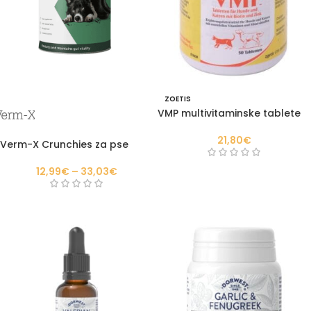
ZOETIS
VMP multivitaminske tablete
21,80
€
Verm-X Crunchies za pse
12,99
€
–
33,03
€