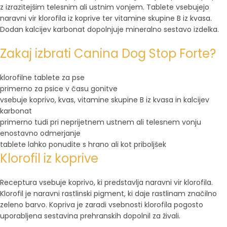
z izrazitejšim telesnim ali ustnim vonjem. Tablete vsebujejo
naravni vir klorofila iz koprive ter vitamine skupine B iz kvasa.
Dodan kalcijev karbonat dopolnjuje mineralno sestavo izdelka.
Zakaj izbrati Canina Dog Stop Forte?
klorofilne tablete za pse
primerno za psice v času gonitve
vsebuje koprivo, kvas, vitamine skupine B iz kvasa in kalcijev
karbonat
primerno tudi pri neprijetnem ustnem ali telesnem vonju
enostavno odmerjanje
tablete lahko ponudite s hrano ali kot priboljšek
Klorofil iz koprive
Receptura vsebuje koprivo, ki predstavlja naravni vir klorofila.
Klorofil je naravni rastlinski pigment, ki daje rastlinam značilno
zeleno barvo. Kopriva je zaradi vsebnosti klorofila pogosto
uporabljena sestavina prehranskih dopolnil za živali.