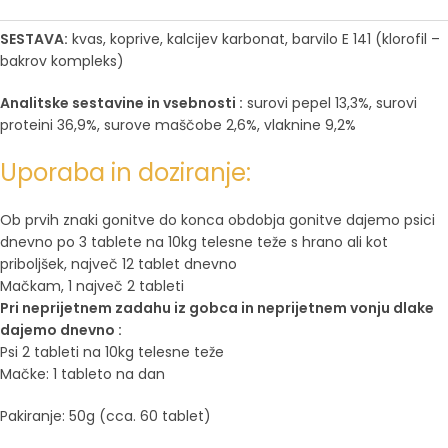
SESTAVA:
kvas, koprive, kalcijev karbonat, barvilo E 141 (klorofil –
bakrov kompleks)
Analitske sestavine in vsebnosti :
surovi pepel 13,3%, surovi
proteini 36,9%, surove maščobe 2,6%, vlaknine 9,2%
Uporaba in doziranje:
Ob prvih znaki gonitve
do konca obdobja gonitve dajemo psici
dnevno po 3 tablete na 10kg telesne teže s hrano ali kot
priboljšek, največ 12 tablet dnevno
Mačkam, 1 največ 2 tableti
Pri neprijetnem zadahu iz gobca in neprijetnem vonju dlake
dajemo dnevno :
Psi 2 tableti na 10kg telesne teže
Mačke: 1 tableto na dan
Pakiranje: 50g (cca. 60 tablet)