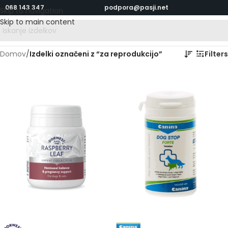
068 143 347
podpora@pasji.net
Skip to navigation
Skip to main content
Domov
/
Izdelki označeni z “za reprodukcijo”
Filters