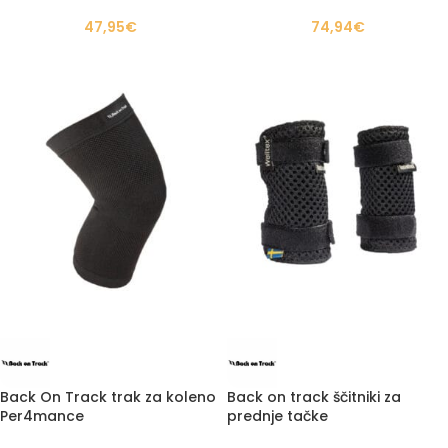
47,95
€
74,94
€
Back On Track trak za koleno
Back on track ščitniki za
Per4mance
prednje tačke