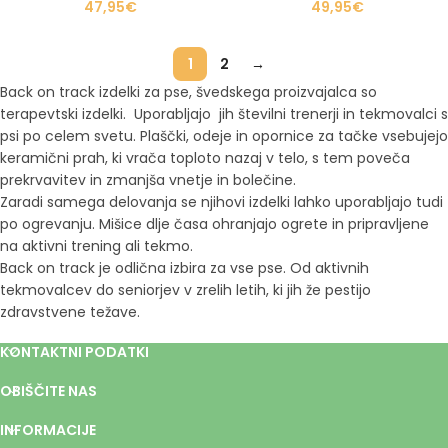
47,95
€
49,95
€
1
2
→
Back on track izdelki za pse, švedskega proizvajalca so
terapevtski izdelki. Uporabljajo jih številni trenerji in tekmovalci s
psi po celem svetu. Plaščki, odeje in opornice za tačke vsebujejo
keramični prah, ki vrača toploto nazaj v telo, s tem poveča
prekrvavitev in zmanjša vnetje in bolečine.
Zaradi samega delovanja se njihovi izdelki lahko uporabljajo tudi
po ogrevanju. Mišice dlje časa ohranjajo ogrete in pripravljene
na aktivni trening ali tekmo.
Back on track je odlična izbira za vse pse. Od aktivnih
tekmovalcev do seniorjev v zrelih letih, ki jih že pestijo
zdravstvene težave.
KONTAKTNI PODATKI
OBIŠČITE NAS
INFORMACIJE