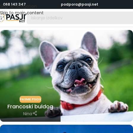
068 143 347
podpora@pasji.net
Skip to navigation
Skip to main content
PASME PSOV
Francoski buldog
Nina