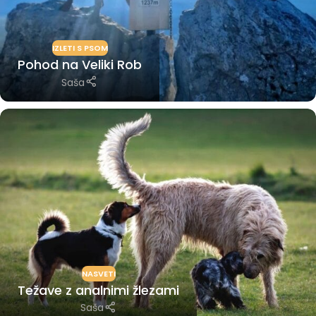
IZLETI S PSOM
Pohod na Veliki Rob
Saša
NASVETI
Težave z analnimi žlezami
Saša