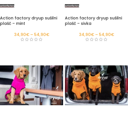
Action factory dryup sušilni
Action factory dryup sušilni
plašč – mint
plašč – sivka
34,90
€
–
54,90
€
34,90
€
–
54,90
€