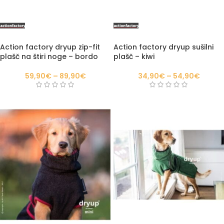
Action factory dryup zip-fit
Action factory dryup sušilni
plašč na štiri noge – bordo
plašč – kiwi
59,90
€
–
89,90
€
34,90
€
–
54,90
€