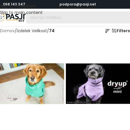
068 143 347
podpora@pasji.net
Skip to navigation
Skip to main content
Domov
/
Izdelek Velikost
/
74
Filters