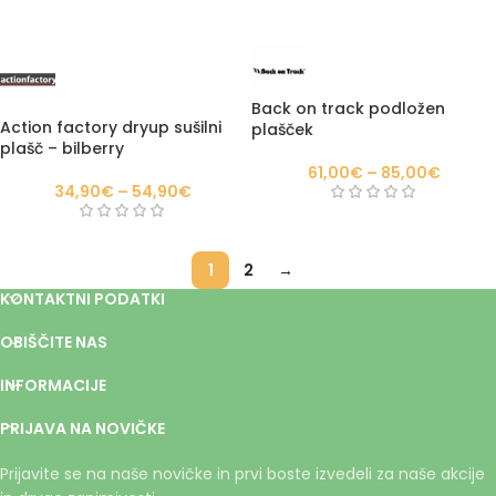
Back on track podložen
Action factory dryup sušilni
plašček
plašč – bilberry
61,00
€
–
85,00
€
34,90
€
–
54,90
€
1
2
→
KONTAKTNI PODATKI
OBIŠČITE NAS
INFORMACIJE
PRIJAVA NA NOVIČKE
Prijavite se na naše novičke in prvi boste izvedeli za naše akcije