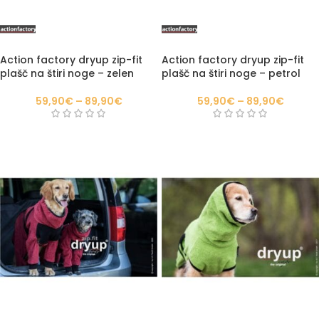
Action factory dryup zip-fit
Action factory dryup zip-fit
plašč na štiri noge – zelen
plašč na štiri noge – petrol
59,90
€
–
89,90
€
59,90
€
–
89,90
€