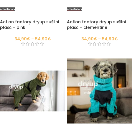
Action factory dryup sušilni
Action factory dryup sušilni
plašč – pink
plašč – clementine
34,90
€
–
54,90
€
34,90
€
–
54,90
€