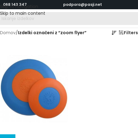
068 143 347
podpora@pasji.net
Skip to navigation
Skip to main content
Domov
/
Izdelki označeni z “zoom flyer”
Filters