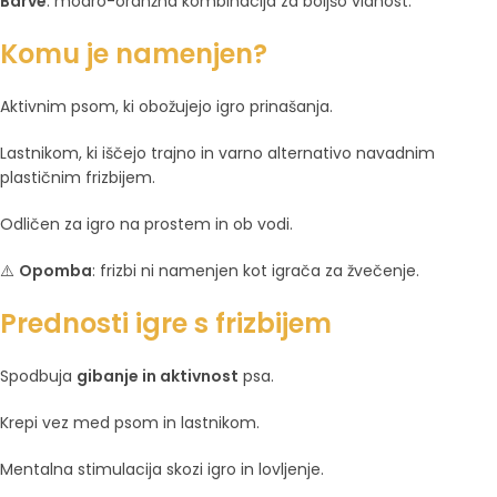
Barve
: modro-oranžna kombinacija za boljšo vidnost.
Komu je namenjen?
Aktivnim psom, ki obožujejo igro prinašanja.
Lastnikom, ki iščejo trajno in varno alternativo navadnim
plastičnim frizbijem.
Odličen za igro na prostem in ob vodi.
⚠️
Opomba
: frizbi ni namenjen kot igrača za žvečenje.
Prednosti igre s frizbijem
Spodbuja
gibanje in aktivnost
psa.
Krepi vez med psom in lastnikom.
Mentalna stimulacija skozi igro in lovljenje.