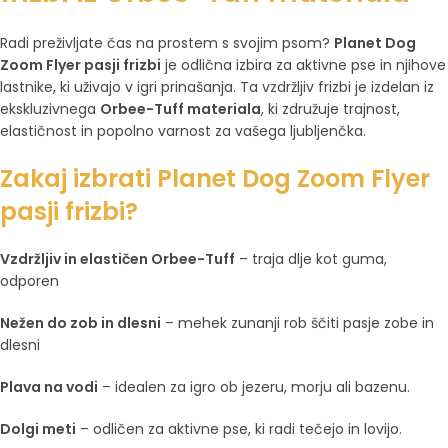
Radi preživljate čas na prostem s svojim psom?
Planet Dog
Zoom Flyer pasji frizbi
je odlična izbira za aktivne pse in njihove
lastnike, ki uživajo v igri prinašanja. Ta vzdržljiv frizbi je izdelan iz
ekskluzivnega
Orbee-Tuff materiala
, ki združuje trajnost,
elastičnost in popolno varnost za vašega ljubljenčka.
Zakaj izbrati Planet Dog Zoom Flyer
pasji frizbi?
Vzdržljiv in elastičen Orbee-Tuff
– traja dlje kot guma,
odporen
Nežen do zob in dlesni
– mehek zunanji rob ščiti pasje zobe in
dlesni
Plava na vodi
– idealen za igro ob jezeru, morju ali bazenu.
Dolgi meti
– odličen za aktivne pse, ki radi tečejo in lovijo.