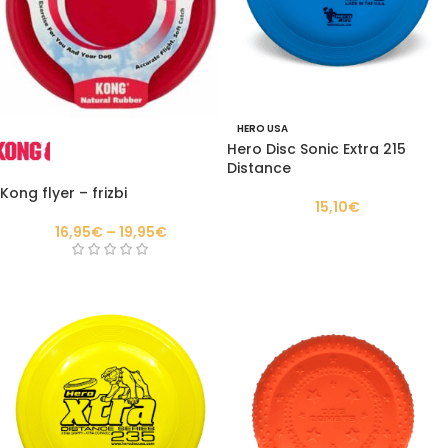
HERO USA
Hero Disc Sonic Extra 215
Distance
Kong flyer – frizbi
15,10
€
16,95
€
–
19,95
€