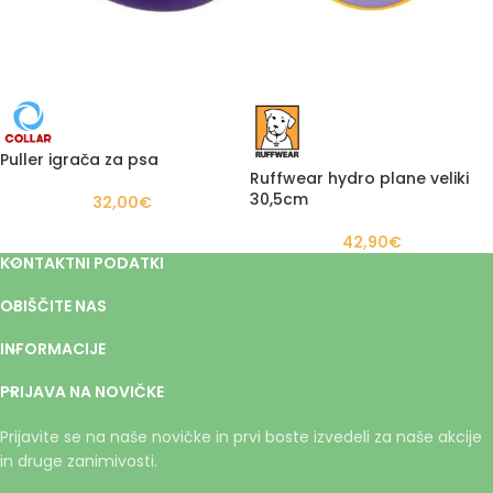
Puller igrača za psa
Ruffwear hydro plane veliki
30,5cm
32,00
€
42,90
€
KONTAKTNI PODATKI
OBIŠČITE NAS
INFORMACIJE
PRIJAVA NA NOVIČKE
Prijavite se na naše novičke in prvi boste izvedeli za naše akcije
in druge zanimivosti.