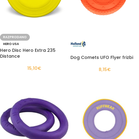
RAZPRODANO
HERO USA
Hero Disc Hero Extra 235
Distance
Dog Comets UFO Flyer frizbi
15,10
€
8,15
€