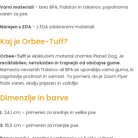
Varni materiali
– brez BPA, ftalatov in toksinov; popolnoma
varen za pse.
Narejen v ZDA
– z FDA odobrenimi materiali.
Kaj je Orbee-Tuff?
Orbee-Tuff
je ekskluzivni material znamke Planet Dog. Je
reciklabilen, netoksičen in trajnejši od običajne gume
.
Namesto nevarnih ftalatov ali BPA se uporablja varna guma, ki
zagotavlja prožnost in varnost. To pomeni, da je Zoom Flyer
frizbi varen, okolju prijazen in vzdržljiv.
Dimenzije in barve
L
: 24,1 cm – primeren za srednje in velike pse.
S
: 16,5 cm – primeren za manjše pse.