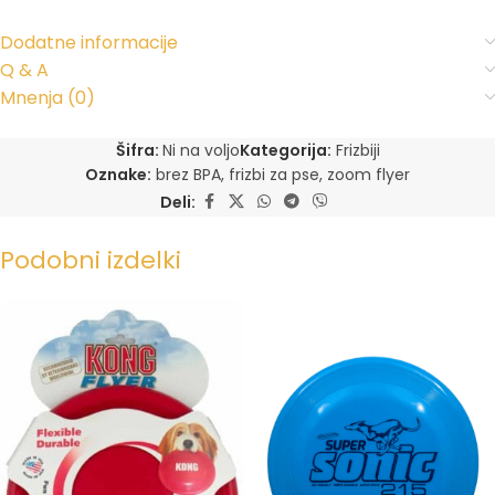
Dodatne informacije
Q & A
Mnenja (0)
Šifra:
Ni na voljo
Kategorija:
Frizbiji
Oznake:
brez BPA
,
frizbi za pse
,
zoom flyer
Deli:
Podobni izdelki