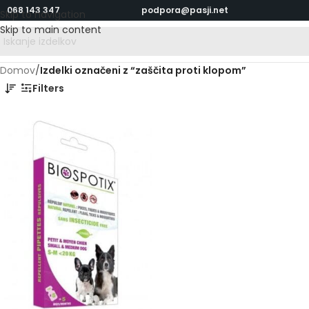
068 143 347
podpora@pasji.net
Skip to navigation
Skip to main content
Domov
/
Izdelki označeni z “zaščita proti klopom”
Filters