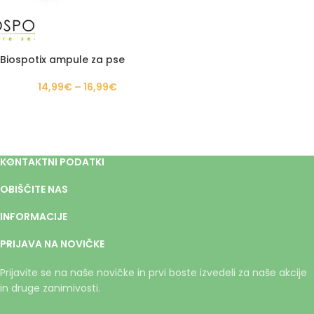
Biospotix ampule za pse
14,99
€
–
16,99
€
KONTAKTNI PODATKI
OBIŠČITE NAS
INFORMACIJE
PRIJAVA NA NOVIČKE
Prijavite se na naše novičke in prvi boste izvedeli za naše akcije
in druge zanimivosti.