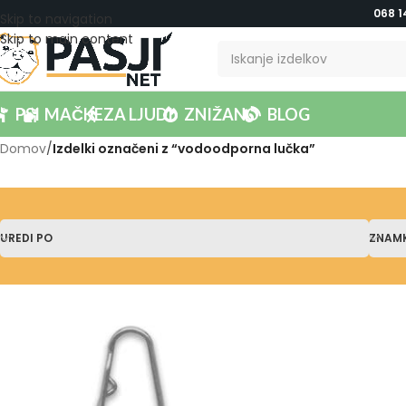
068 1
Skip to navigation
Skip to main content
PSI
MAČKE
ZA LJUDI
ZNIŽANO
BLOG
Domov
/
Izdelki označeni z “vodoodporna lučka”
UREDI PO
ZNAM