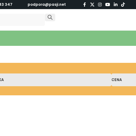
43 347
podpora@pasji.net
KA
CENA