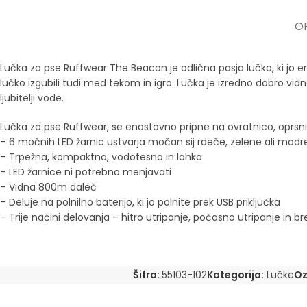
OP
Lučka za pse Ruffwear The Beacon je odlična pasja lučka, ki jo e
lučko izgubili tudi med tekom in igro. Lučka je izredno dobro vidna
ljubitelji vode.
Lučka za pse Ruffwear, se enostavno pripne na ovratnico, oprsn
– 6 močnih LED žarnic ustvarja močan sij rdeče, zelene ali modre
– Trpežna, kompaktna, vodotesna in lahka
– LED žarnice ni potrebno menjavati
– Vidna 800m daleč
– Deluje na polnilno baterijo, ki jo polnite prek USB priključka
– Trije načini delovanja – hitro utripanje, počasno utripanje in b
Šifra:
55103-102
Kategorija:
Lučke
Oz