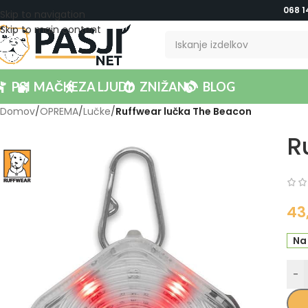
068 1
Skip to navigation
Skip to main content
PSI
MAČKE
ZA LJUDI
ZNIŽANO
BLOG
Domov
/
OPREMA
/
Lučke
/
Ruffwear lučka The Beacon
R
43
Na
-