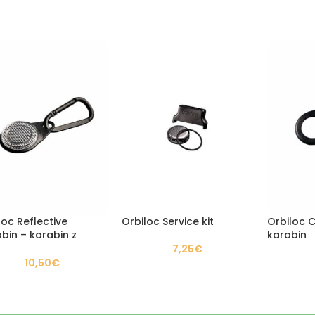
loc Reflective
Orbiloc Service kit
Orbiloc 
bin – karabin z
karabin
jim očesom
7,25
€
10,50
€