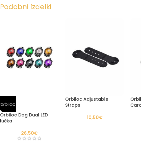
Podobni izdelki
Orbiloc Adjustable
Orbi
Straps
Cara
mač
Orbiloc Dog Dual LED
10,50
€
lučka
26,50
€