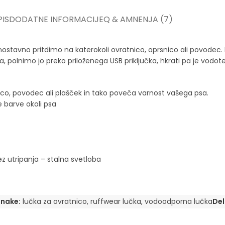
IS
DODATNE INFORMACIJE
Q & A
MNENJA (7)
nostavno pritdimo na katerokoli ovratnico, oprsnico ali povodec. 
, polnimo jo preko priloženega USB priključka, hkrati pa je vodotesn
ico, povodec ali plašček in tako poveča varnost vašega psa.
 barve okoli psa
rez utripanja – stalna svetloba
nake:
lučka za ovratnico
,
ruffwear lučka
,
vodoodporna lučka
Del