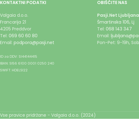
KONTAKTNI PODATKI
OBIŠČITE NAS
Valgaia d.o.o.
Pasji.Net Ljubljana
Francarija 21
Šmartinska 106, Lj
4205 Preddvor
Tel:
068 143 347
Tel:
069 60 60 80
Email:
ljubljana@pas
Email:
podpora@pasji.net
Pon-Pet: 9-19h, Sob
ID za DDV: SI44144415
IBAN: SI56 6100 0001 0250 240
SWIFT: HDELSI22
Vse pravice pridržane - Valgaia d.o.o. (2024)