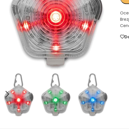
Oce
Brez
Cena
Do