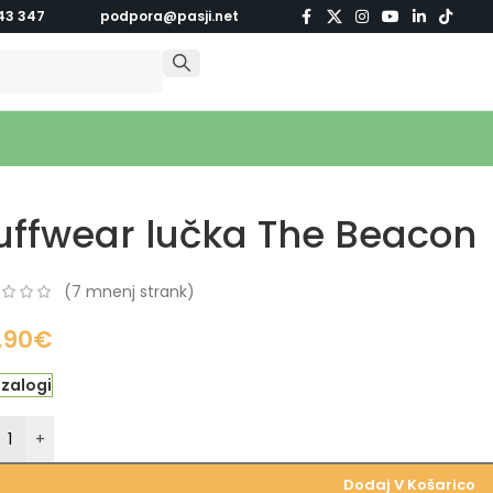
43 347
podpora@pasji.net
uffwear lučka The Beacon
(
7
mnenj strank)
,90
€
 zalogi
+
Dodaj V Košarico