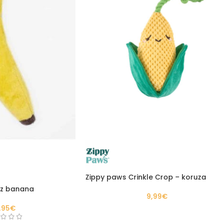
Zippy paws Crinkle Crop – koruza
rz banana
9,99
€
,95
€