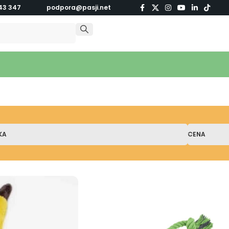
43 347
podpora@pasji.net
KA
CENA