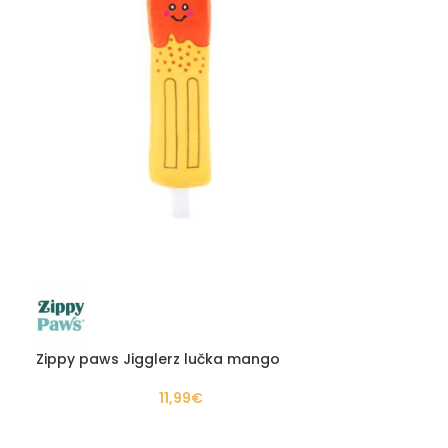
Zippy paws Jigglerz lučka mango
11,99
€