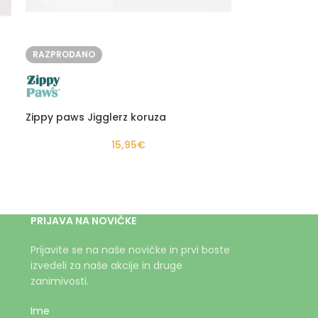
RAZPRODANO
Zippy paws Jigglerz koruza
15,95
€
PRIJAVA NA NOVIČKE
Prijavite se na naše novičke in prvi boste
izvedeli za naše akcije in druge
zanimivosti.
Ime