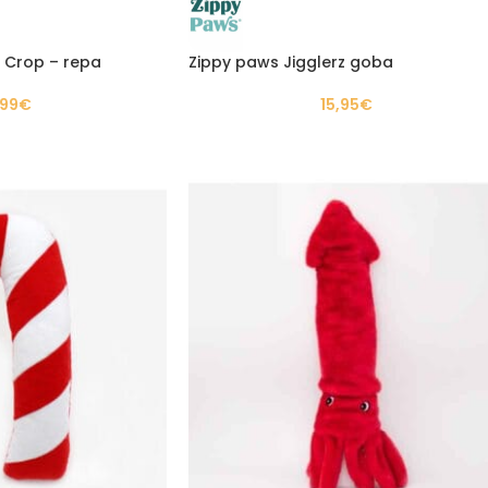
e Crop – repa
Zippy paws Jigglerz goba
,99
€
15,95
€