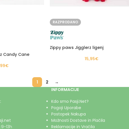
RAZPRODANO
Zippy paws Jigglerz ligenj
rz Candy Cane
15,95
€
,99
€
1
2
→
INFORMACIJE
:
Kdo smo Pasji.Net?
Pogoji Uporabe
Postopek Nakupa
ji.net
Možnosti Dostave in Plačila
:9-13h
Reklamacije in Vračila