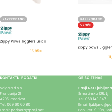
RAZPRODANO
RAZPRODANO
VROČE
Zippy Paws Jigglerz Lisica
Zippy paws Jiggle
15,95
€
11
KONTAKTNI PODATKI
OBIŠČITE NAS
Valgaia d.o.o.
Pasji.Net Ljubljana
Francarija 21
Šmartinska 106, Lj
4205 Preddvor
Tel:
068 143 347
Tel:
069 60 60 80
Email:
ljubljana@pas
Email:
podpora@pasji.net
Pon-Pet: 9-19h, Sob