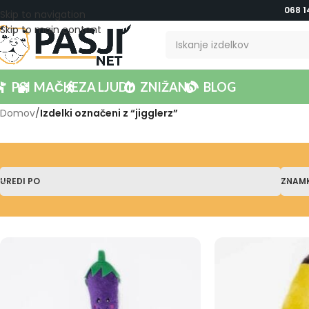
068 1
Skip to navigation
Skip to main content
PSI
MAČKE
ZA LJUDI
ZNIŽANO
BLOG
Domov
/
Izdelki označeni z “jigglerz”
UREDI PO
ZNAM