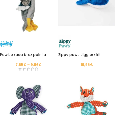
Pawise raca brez polnila
Zippy paws Jigglerz kit
7,55
€
–
9,96
€
16,95
€