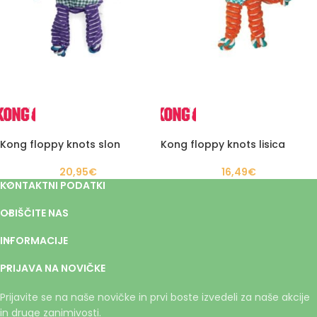
Kong floppy knots slon
Kong floppy knots lisica
20,95
€
16,49
€
KONTAKTNI PODATKI
OBIŠČITE NAS
INFORMACIJE
PRIJAVA NA NOVIČKE
Prijavite se na naše novičke in prvi boste izvedeli za naše akcije
in druge zanimivosti.