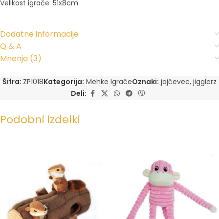
Velikost igrače: 51x8cm
Dodatne informacije
Q & A
Mnenja (3)
Šifra:
ZP1018
Kategorija:
Mehke Igrače
Oznaki:
jajčevec
,
jigglerz
Deli:
Podobni izdelki