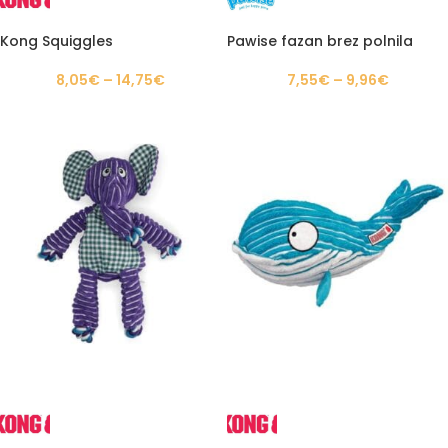
Kong Squiggles
Pawise fazan brez polnila
8,05
€
–
14,75
€
7,55
€
–
9,96
€