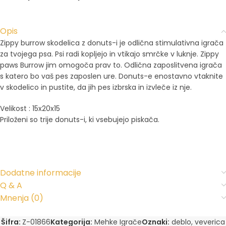
Opis
Zippy burrow skodelica z donuts-i je odlična stimulativna igrača
za tvojega psa. Psi radi kopljejo in vtikajo smrčke v luknje. Zippy
paws Burrow jim omogoča prav to. Odlična zaposlitvena igrača
s katero bo vaš pes zaposlen ure. Donuts-e enostavno vtaknite
v skodelico in pustite, da jih pes izbrska in izvleče iz nje.
Velikost : 15x20x15
Priloženi so trije donuts-i, ki vsebujejo piskača.
Dodatne informacije
Q & A
Mnenja (0)
Šifra:
Z-01866
Kategorija:
Mehke Igrače
Oznaki:
deblo
,
veverica