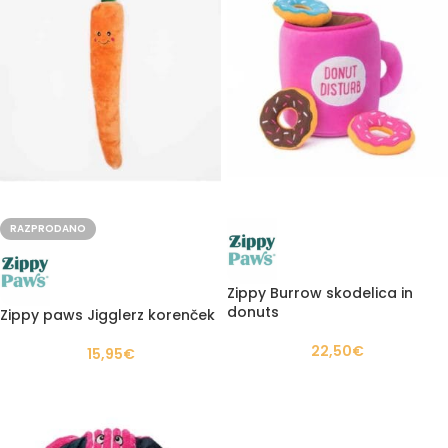
RAZPRODANO
Zippy Burrow skodelica in
donuts
Zippy paws Jigglerz korenček
22,50
€
15,95
€