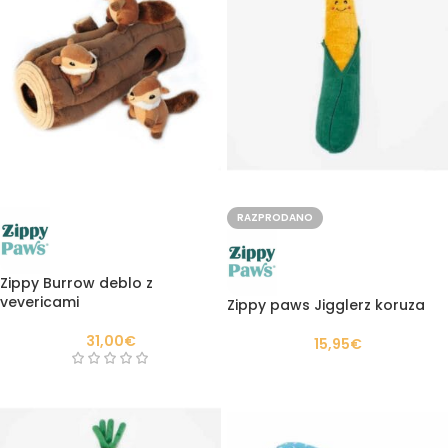
RAZPRODANO
Zippy Burrow deblo z
vevericami
Zippy paws Jigglerz koruza
31,00
€
15,95
€