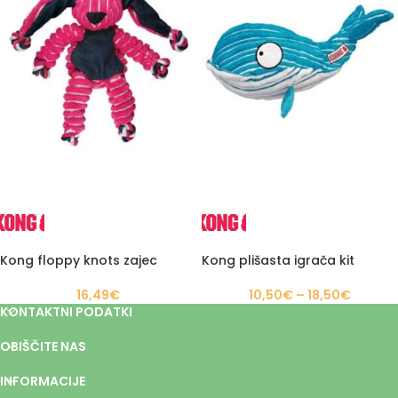
Kong floppy knots zajec
Kong plišasta igrača kit
16,49
€
10,50
€
–
18,50
€
KONTAKTNI PODATKI
OBIŠČITE NAS
INFORMACIJE