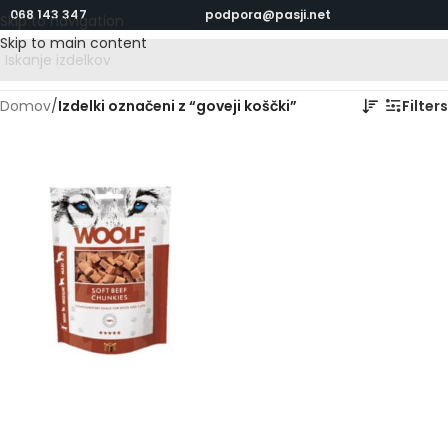
068 143 347
podpora@pasji.net
Skip to navigation
Skip to main content
Domov
/
Izdelki označeni z “goveji koščki”
Filters