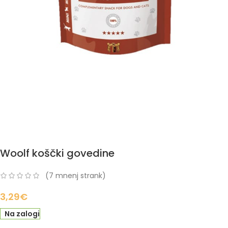
Woolf koščki govedine
(
7
mnenj strank)
3,29
€
Na zalogi