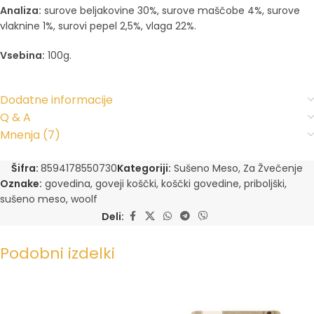
Analiza:
surove beljakovine 30%, surove maščobe 4%, surove
vlaknine 1%, surovi pepel 2,5%, vlaga 22%.
Vsebina:
100g.
Dodatne informacije
Q & A
Mnenja (7)
Šifra:
8594178550730
Kategoriji:
Sušeno Meso
,
Za Žvečenje
Oznake:
govedina
,
goveji koščki
,
koščki govedine
,
priboljški
,
sušeno meso
,
woolf
Deli:
Podobni izdelki