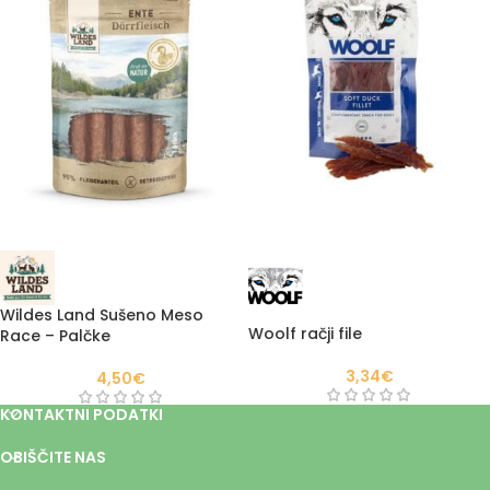
Wildes Land Sušeno Meso
Woolf račji file
Race – Palčke
3,34
€
4,50
€
KONTAKTNI PODATKI
OBIŠČITE NAS