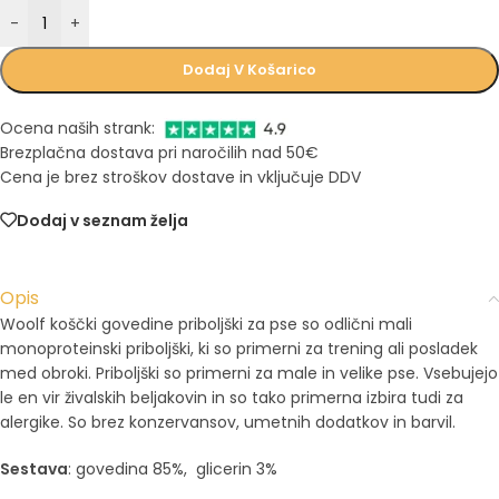
-
+
Dodaj V Košarico
Ocena naših strank:
Brezplačna dostava pri naročilih nad 50€
Cena je brez stroškov dostave in vključuje DDV
Dodaj v seznam želja
Opis
Woolf koščki govedine priboljški za pse so odlični mali
monoproteinski priboljški, ki so primerni za trening ali posladek
med obroki. Priboljški so primerni za male in velike pse. Vsebujejo
le en vir živalskih beljakovin in so tako primerna izbira tudi za
alergike. So brez konzervansov, umetnih dodatkov in barvil.
Sestava
: govedina 85%, glicerin 3%