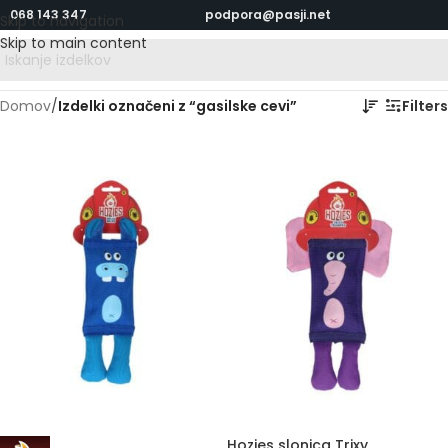
068 143 347
podpora@pasji.net
Skip to navigation
Skip to main content
Domov
/
Izdelki označeni z “gasilske cevi”
Filters
Hozies slonica Trixy