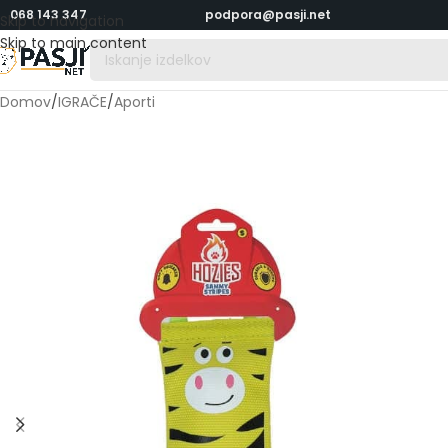
068 143 347
podpora@pasji.net
Skip to navigation
Skip to main content
Domov
/
IGRAČE
/
Aporti