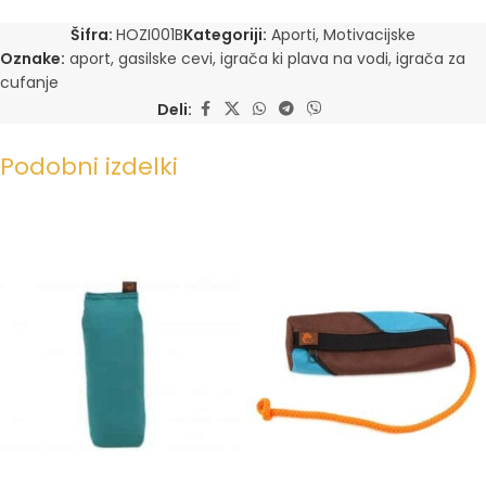
Šifra:
HOZI001B
Kategoriji:
Aporti
,
Motivacijske
Oznake:
aport
,
gasilske cevi
,
igrača ki plava na vodi
,
igrača za
cufanje
Deli:
Podobni izdelki