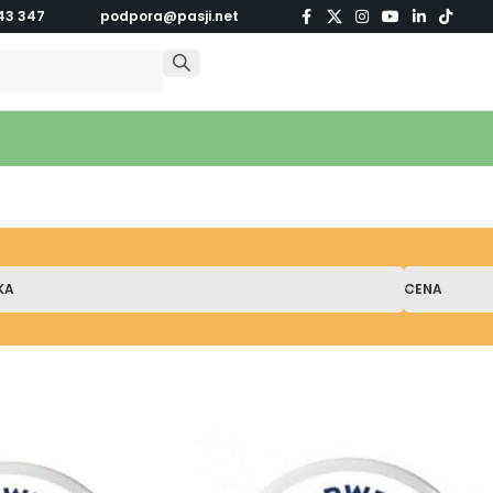
43 347
podpora@pasji.net
KA
CENA