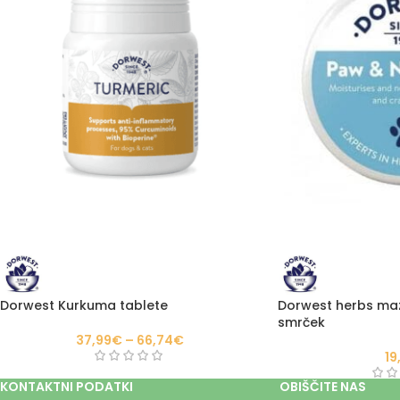
Dorwest Kurkuma tablete
Dorwest herbs mazi
smrček
37,99
€
–
66,74
€
19
KONTAKTNI PODATKI
OBIŠČITE NAS