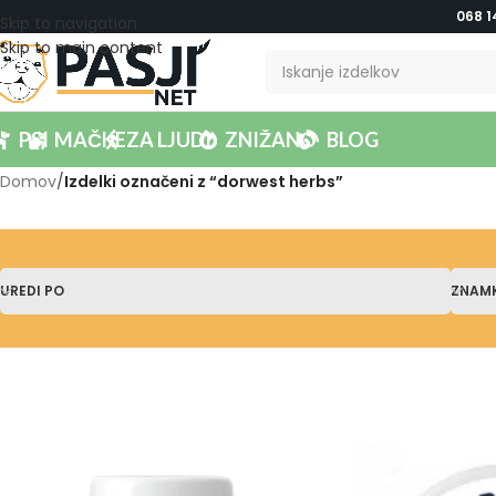
068 1
Skip to navigation
Skip to main content
PSI
MAČKE
ZA LJUDI
ZNIŽANO
BLOG
Domov
/
Izdelki označeni z “dorwest herbs”
UREDI PO
ZNAM