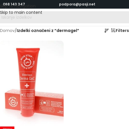
068 143 347
podpora@pasji.net
Skip to navigation
Skip to main content
Domov
/
Izdelki označeni z “dermagel”
Filters