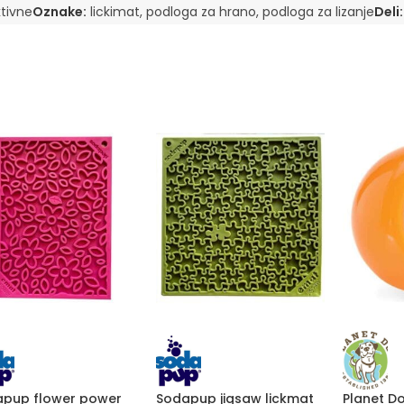
ktivne
Oznake:
lickimat
,
podloga za hrano
,
podloga za lizanje
Deli:
pup flower power
Sodapup jigsaw lickmat
Planet D