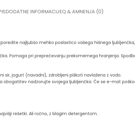
IS
DODATNE INFORMACIJE
Q & A
MNENJA (0)
zporedite najljubšo mehko poslastico vašega hišnega ljubljenčka, 
čka.
Pomaga pri preprečevanju prekomernega hranjenja.
Spodbu
sir, jogurt (navadni), zdrobljeni piškoti navlažena z vodo.
 obogatitev nadzorujte svojega ljubljenčka.
Če se e-mat poškodu
višji rešetki. Ali ročno, z blagim detergentom.