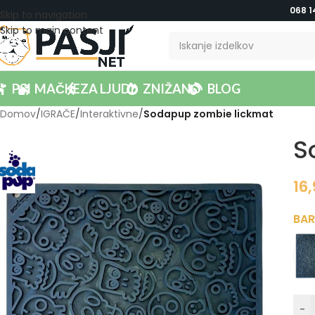
068 1
Skip to navigation
Skip to main content
PSI
MAČKE
ZA LJUDI
ZNIŽANO
BLOG
Domov
/
IGRAČE
/
Interaktivne
/
Sodapup zombie lickmat
S
16
BA
-