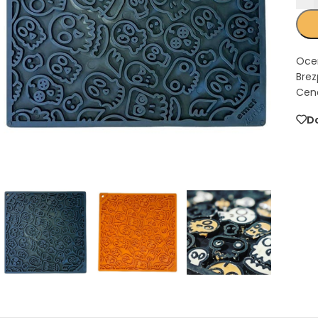
Oce
Brez
Cena
Do