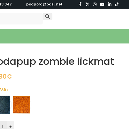
43 347
podpora@pasji.net
odapup zombie lickmat
,90
€
RVA
+