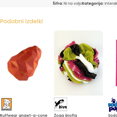
Šifra:
Ni na voljo
Kategorija:
Intera
Podobni izdelki
Žoga šnofla
Ruffwear gnawt-a-cone
Soda