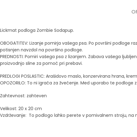
OP
Lickmat podloga Zombie Sodapup.
OBOGATITEV: Lizanje pomirja vašega psa.
Po površini podloge ra
potisnjen navzdol na površino podloge.
PREDNOSTI: Pomiri vašega psa z lizanjem.
Zabava vašega ljubljen
proizvodnjo sline za pomoč pri prebavi.
PREDLOGI POSLASTIC: Arašidovo maslo, konzervirana hrana, kremni 
OPOZORILO: To ni igrača za žvečenje.
Med uporabo te podloge za
Zahtevnost: zahteven
Velikost: 20 x 20 cm
Vzdrževanje: To podlogo lahko perete v pomivalnem stroju, na naj