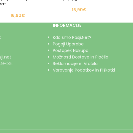
mat
16,90
€
16,90
€
INFORMACIJE
:
Kdo smo Pasji.Net?
Pogoji Uporabe
Postopek Nakupa
ji.net
Možnosti Dostave in Plačila
:9-13h
Reklamacije in Vračila
Varovanje Podatkov in Piškotki