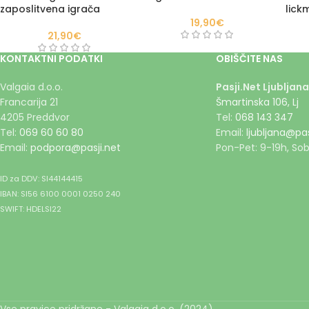
zaposlitvena igrača
lick
19,90
€
21,90
€
KONTAKTNI PODATKI
OBIŠČITE NAS
Valgaia d.o.o.
Pasji.Net Ljubljana
Francarija 21
Šmartinska 106, Lj
4205 Preddvor
Tel:
068 143 347
Tel:
069 60 60 80
Email:
ljubljana@pas
Email:
podpora@pasji.net
Pon-Pet: 9-19h, Sob
ID za DDV: SI44144415
IBAN: SI56 6100 0001 0250 240
SWIFT: HDELSI22
Vse pravice pridržane - Valgaia d.o.o. (2024)