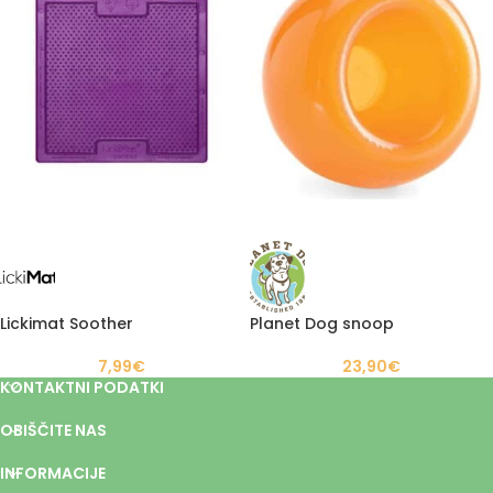
Lickimat Soother
Planet Dog snoop
7,99
€
23,90
€
KONTAKTNI PODATKI
OBIŠČITE NAS
INFORMACIJE