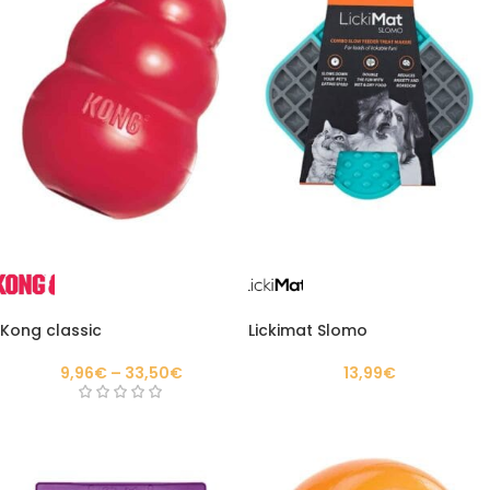
Kong classic
Lickimat Slomo
9,96
€
–
33,50
€
13,99
€