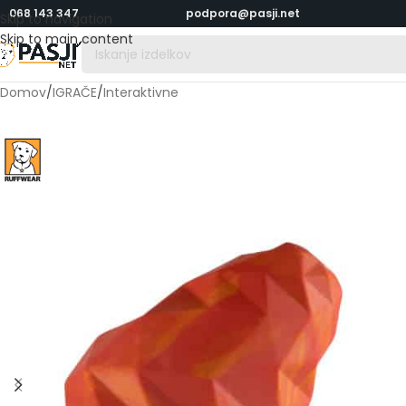
068 143 347
podpora@pasji.net
Skip to navigation
Skip to main content
Domov
/
IGRAČE
/
Interaktivne