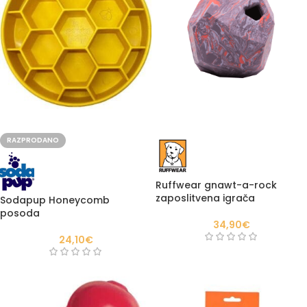
RAZPRODANO
Ruffwear gnawt-a-rock
zaposlitvena igrača
Sodapup Honeycomb
posoda
34,90
€
24,10
€