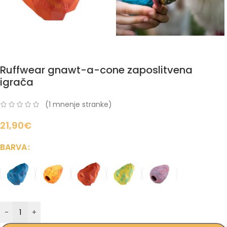
Ruffwear gnawt-a-cone zaposlitvena
igrača
(
1
mnenje stranke)
21,90
€
BARVA
-
+