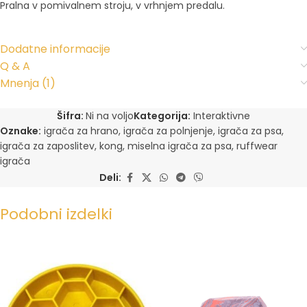
Pralna v pomivalnem stroju, v vrhnjem predalu.
Dodatne informacije
Q & A
Mnenja (1)
Šifra:
Ni na voljo
Kategorija:
Interaktivne
Oznake:
igrača za hrano
,
igrača za polnjenje
,
igrača za psa
,
igrača za zaposlitev
,
kong
,
miselna igrača za psa
,
ruffwear
igrača
Deli:
Podobni izdelki