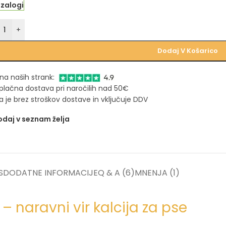
 zalogi
+
Dodaj V Košarico
na naših strank:
plačna dostava pri naročilih nad 50€
 je brez stroškov dostave in vključuje DDV
daj v seznam želja
S
DODATNE INFORMACIJE
Q & A (6)
MNENJA (1)
 naravni vir kalcija za pse