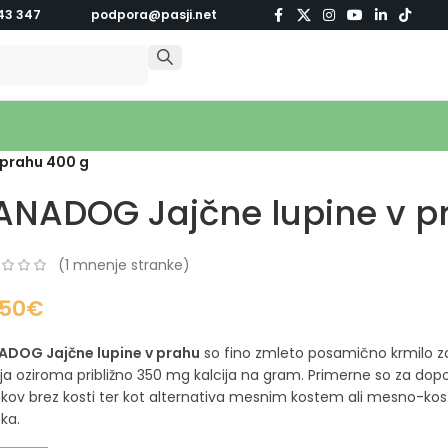
43 347
podpora@pasji.net
 prahu 400 g
ANADOG Jajčne lupine v p
(
1
mnenje stranke)
,50
€
ADOG Jajčne lupine v prahu
so fino zmleto posamično krmilo za 
ija oziroma približno 350 mg kalcija na gram. Primerne so za dop
kov brez kosti ter kot alternativa mesnim kostem ali mesno-kost
ka.