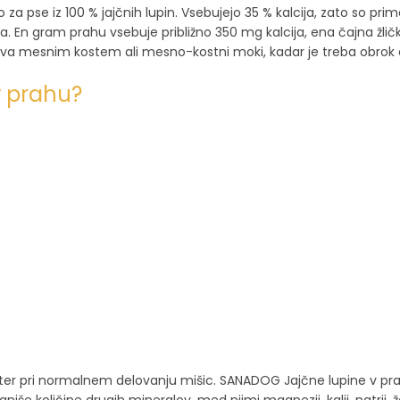
 pse iz 100 % jajčnih lupin. Vsebujejo 35 % kalcija, zato so pri
a. En gram prahu vsebuje približno 350 mg kalcija, ena čajna žličk
ativa mesnim kostem ali mesno-kostni moki, kadar je treba obrok 
v prahu?
zob ter pri normalnem delovanju mišic. SANADOG Jajčne lupine v pra