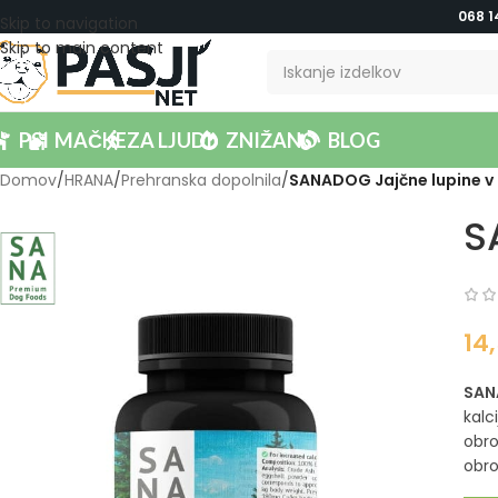
068 1
Skip to navigation
Skip to main content
PSI
MAČKE
ZA LJUDI
ZNIŽANO
BLOG
Domov
/
HRANA
/
Prehranska dopolnila
/
SANADOG Jajčne lupine v
S
14
SAN
kalc
obro
obro