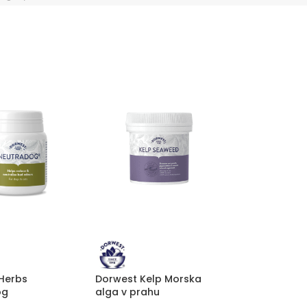
Herbs
Dorwest Kelp Morska
og
alga v prahu