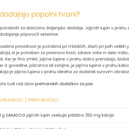
dodajajo popolni hrani?
, potrebnih za določeno življenjsko obdobje. Jajčnih lupin v pra
dajanje priporočil veterinar.
sebna previdnost je potrebna pri mladičih, zlasti pri psih velikih
, ki je potreben za presnovo kosti, zdrave zobe in delo mišic, 
cink. Ker je fino zmlet, jajčne lupine v prahu dobro prenašajo, biol
mer iz govedine, piščanca ali svinjine, je jajčna lupina v prahu 
kalcija je jajčna lupina v prahu idealna za dodatek surovim obrok
ate tudi naš izbor
prehranskih dodatkov za pse
.
VREDNOST / PRIPOROČILO
1 g SANADOG jajčnih lupin vsebuje približno 350 mg kalcija