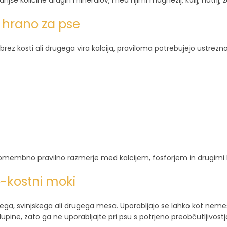
e količine drugih mineralov, med njimi magnezij, kalij, natrij, že
o hrano za pse
rez kosti ali drugega vira kalcija, praviloma potrebujejo ustrezn
e pomembno pravilno razmerje med kalcijem, fosforjem in drugimi h
-kostni moki
, svinjskega ali drugega mesa. Uporabljajo se lahko kot nemesni v
upine, zato ga ne uporabljajte pri psu s potrjeno preobčutljivos