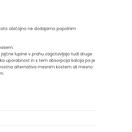
hu zato običajno ne dodajamo popolnim
 pasem.
jajčne lupine v prahu zagotavljajo tudi druge
oška uporabnost in s tem absorpcija kalcija pa je
kakovostna alternativa mesnim kostem ali mesno
om.