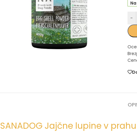
Na
-
Oce
Brez
Cena
Do
OPI
SANADOG Jajčne lupine v prahu –