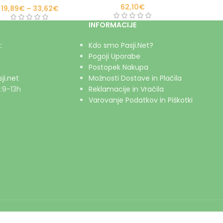
62,10
€
19,89
€
–
33,62
€
INFORMACIJE
:
Kdo smo Pasji.Net?
Pogoji Uporabe
Postopek Nakupa
ji.net
Možnosti Dostave in Plačila
:9-13h
Reklamacije in Vračila
Varovanje Podatkov in Piškotki