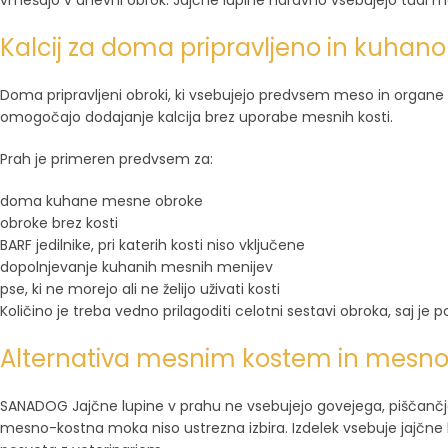
vmešajo v dnevni obrok. Jajčne lupine naravno vsebujejo tudi manjš
Kalcij za doma pripravljeno in kuhan
Doma pripravljeni obroki, ki vsebujejo predvsem meso in organe b
omogočajo dodajanje kalcija brez uporabe mesnih kosti.
Prah je primeren predvsem za:
doma kuhane mesne obroke
obroke brez kosti
BARF jedilnike, pri katerih kosti niso vključene
dopolnjevanje kuhanih mesnih menijev
pse, ki ne morejo ali ne želijo uživati kosti
Količino je treba vedno prilagoditi celotni sestavi obroka, saj j
Alternativa mesnim kostem in mesno
SANADOG Jajčne lupine v prahu ne vsebujejo govejega, piščančjega
mesno-kostna moka niso ustrezna izbira. Izdelek vsebuje jajčne l