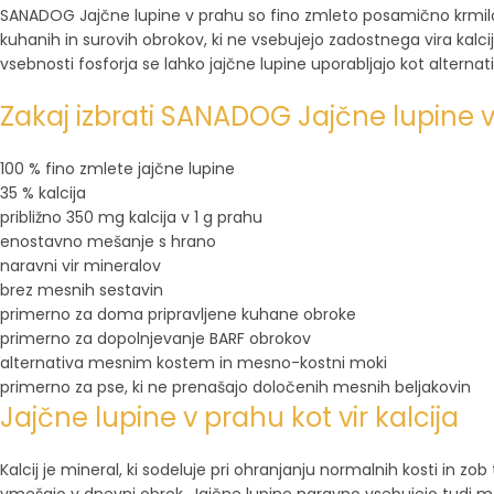
SANADOG Jajčne lupine v prahu so fino zmleto posamično krmilo za
kuhanih in surovih obrokov, ki ne vsebujejo zadostnega vira kalcij
vsebnosti fosforja se lahko jajčne lupine uporabljajo kot altern
Zakaj izbrati SANADOG Jajčne lupine 
100 % fino zmlete jajčne lupine
35 % kalcija
približno 350 mg kalcija v 1 g prahu
enostavno mešanje s hrano
naravni vir mineralov
brez mesnih sestavin
primerno za doma pripravljene kuhane obroke
primerno za dopolnjevanje BARF obrokov
alternativa mesnim kostem in mesno-kostni moki
primerno za pse, ki ne prenašajo določenih mesnih beljakovin
Jajčne lupine v prahu kot vir kalcija
Kalcij je mineral, ki sodeluje pri ohranjanju normalnih kosti in 