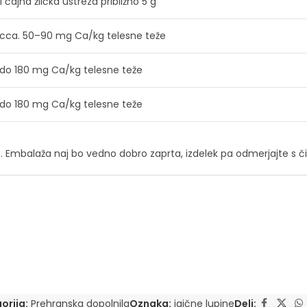
1 čajna žlička ustreza približno 5 g
cca. 50–90 mg Ca/kg telesne teže
do 180 mg Ca/kg telesne teže
do 180 mg Ca/kg telesne teže
Embalaža naj bo vedno dobro zaprta, izdelek pa odmerjajte s čis
orija:
Prehranska dopolnila
Oznaka:
jajčne lupine
Deli: