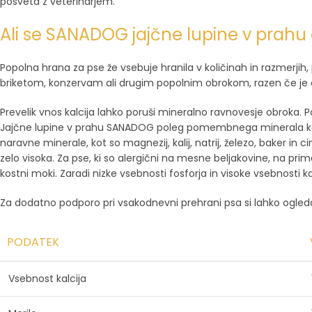
posveta z veterinarjem.
Ali se SANADOG jajčne lupine v prahu 
Popolna hrana za pse že vsebuje hranila v količinah in razmerjih
briketom, konzervam ali drugim popolnim obrokom, razen če je do
Prevelik vnos kalcija lahko poruši mineralno ravnovesje obroka. Po
Jajčne lupine v prahu SANADOG poleg pomembnega minerala kalcija
naravne minerale, kot so magnezij, kalij, natrij, železo, baker in 
zelo visoka. Za pse, ki so alergični na mesne beljakovine, na pri
kostni moki. Zaradi nizke vsebnosti fosforja in visoke vsebnosti 
Za dodatno podporo pri vsakodnevni prehrani psa si lahko ogled
PODATEK
Vsebnost kalcija