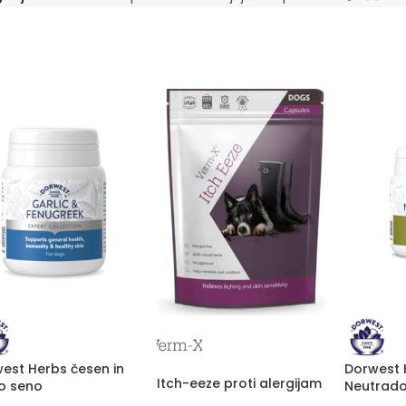
est Herbs česen in
Dorwest 
Itch-eeze proti alergijam
o seno
Neutrad