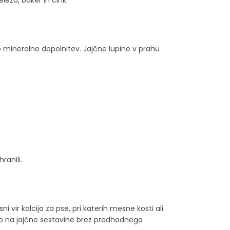
lezo, baker in cink.
o mineralno dopolnitev. Jajčne lupine v prahu
ranili.
ir kalcija za pse, pri katerih mesne kosti ali
tjo na jajčne sestavine brez predhodnega