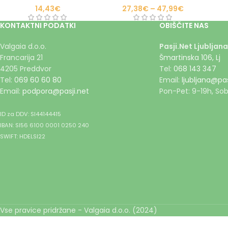
14,43
€
27,38
€
–
47,99
€
KONTAKTNI PODATKI
OBIŠČITE NAS
Valgaia d.o.o.
Pasji.Net Ljubljana
Francarija 21
Šmartinska 106, Lj
4205 Preddvor
Tel:
068 143 347
Tel:
069 60 60 80
Email:
ljubljana@pas
Email:
podpora@pasji.net
Pon-Pet: 9-19h, Sob
ID za DDV: SI44144415
IBAN: SI56 6100 0001 0250 240
SWIFT: HDELSI22
Vse pravice pridržane - Valgaia d.o.o. (2024)