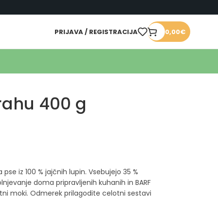
PRIJAVA / REGISTRACIJA
0,00
€
rahu 400 g
pse iz 100 % jajčnih lupin. Vsebujejo 35 %
olnjevanje doma pripravljenih kuhanih in BARF
ni moki. Odmerek prilagodite celotni sestavi