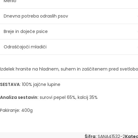
Merilo
Dnevna potreba odraslih psov
Breje in doječe psice
Odraščajoči mladiči
Izdelek hranite na hladnem, suhem in zaščitenem pred svetlobo. 
SESTAVA
: 100% jajčne lupine
Analiza sestavin:
surovi pepel 65%, kalcij 35%
Pakiranje: 400g
Šifra:
SANA41532-2
Kateg