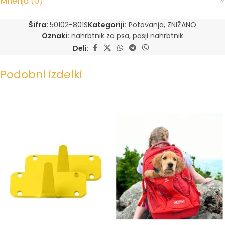
Mnenja (0)
Šifra:
50102-801S
Kategoriji:
Potovanja
,
ZNIŽANO
Oznaki:
nahrbtnik za psa
,
pasji nahrbtnik
Deli:
Podobni izdelki