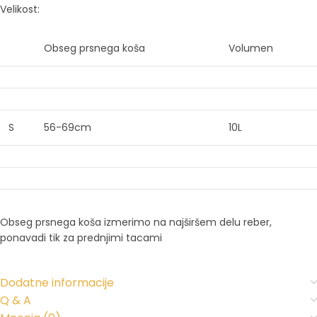
Velikost:
Obseg prsnega koša
Volumen
S
56-69cm
10L
Obseg prsnega koša izmerimo na najširšem delu reber,
ponavadi tik za prednjimi tacami
Dodatne informacije
Q & A