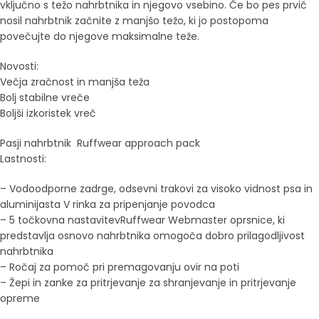
vključno s težo nahrbtnika in njegovo vsebino. Če bo pes prvič
nosil nahrbtnik začnite z manjšo težo, ki jo postopoma
povečujte do njegove maksimalne teže.
Novosti:
Večja zračnost in manjša teža
Bolj stabilne vreče
Boljši izkoristek vreč
Pasji nahrbtnik Ruffwear approach pack
Lastnosti:
– Vodoodporne zadrge, odsevni trakovi za visoko vidnost psa in
aluminijasta V rinka za pripenjanje povodca
– 5 točkovna nastavitevRuffwear Webmaster oprsnice, ki
predstavlja osnovo nahrbtnika omogoča dobro prilagodljivost
nahrbtnika
– Ročaj za pomoč pri premagovanju ovir na poti
– Žepi in zanke za pritrjevanje za shranjevanje in pritrjevanje
opreme