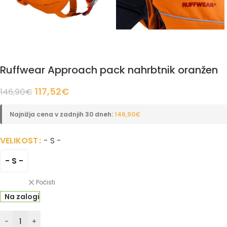
Ruffwear Approach pack nahrbtnik oranžen
117,52
€
146,90
€
Najnižja cena v zadnjih 30 dneh:
146,90
€
VELIKOST
- S -
- S -
Počisti
Na zalogi
-
+