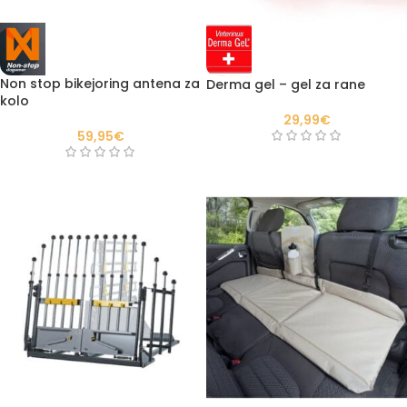
Non stop bikejoring antena za
Derma gel – gel za rane
kolo
29,99
€
59,95
€