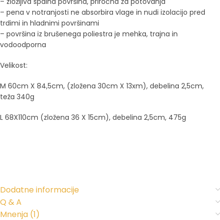
– zložljiva spalna površina, priročna za potovanja
– pena v notranjosti ne absorbira vlage in nudi izolacijo pred
trdimi in hladnimi površinami
– površina iz brušenega poliestra je mehka, trajna in
vodoodporna
Velikost:
M 60cm X 84,5cm, (zložena 30cm X 13xm), debelina 2,5cm,
teža 340g
L 68X110cm (zložena 36 X 15cm), debelina 2,5cm, 475g
Dodatne informacije
Q & A
Mnenja (1)