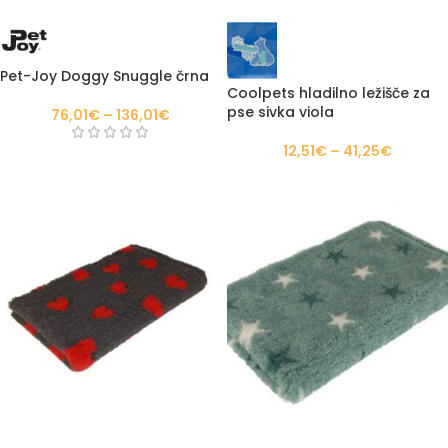
Pet-Joy Doggy Snuggle črna
Coolpets hladilno ležišče za
pse sivka viola
76,01
€
–
136,01
€
12,51
€
–
41,25
€