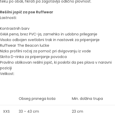
teku po obali, hkrati pa zagotavlja odlično plovnost.
Rešilni jopič za pse Ruffwear
Lastnosti:
Kontrastnih barv
GAIA pena, brez PVC-ja, zamehko in udobno prileganje
Visoko odbojen svetlobni trak in nastavek za pripenjanje
Ruffwear The Beacon lučke
Nizko profilni ročaj za pomoč pri dvigovanju iz vode
Skrita D-rinka za pripenjanje povodca
Pravilno oblikovan rešilni jopič, ki poskrbi da pes plava v naravni
poziciji
Velikost:
Obseg prsnega koša
Min. dolžina trupa
XXS
33 – 43 cm
23 cm