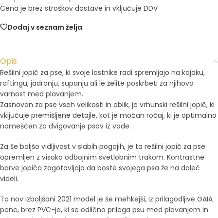
Cena je brez stroškov dostave in vključuje DDV
Dodaj v seznam želja
Opis
Rešilni jopič za pse, ki svoje lastnike radi spremljajo na kajaku,
raftingu, jadranju, supanju ali le želite poskrbeti za njihovo
varnost med plavanjem.
Zasnovan za pse vseh velikosti in oblik, je vrhunski rešilni jopič, ki
vključuje premišljene detajle, kot je močan ročaj, ki je optimalno
nameščen za dvigovanje psov iz vode.
Za še boljšo vidljivost v slabih pogojih, je ta rešilni jopič za pse
opremljen z visoko odbojnim svetlobnim trakom. Kontrastne
barve jopiča zagotavljajo da boste svojega psa že na daleč
videli.
Ta nov izboljšani 2021 model je še mehkejši, iz prilagodljive GAIA
pene, brez PVC-ja, ki se odlično prilega psu med plavanjem in