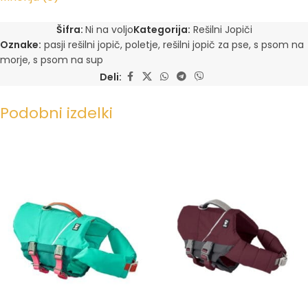
Šifra:
Ni na voljo
Kategorija:
Rešilni Jopiči
Oznake:
pasji rešilni jopič
,
poletje
,
rešilni jopič za pse
,
s psom na
morje
,
s psom na sup
Deli:
Podobni izdelki