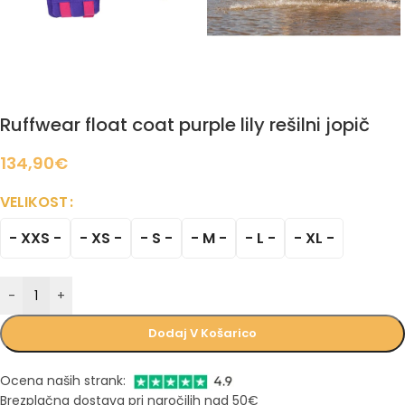
Ruffwear float coat purple lily rešilni jopič
134,90
€
VELIKOST
- XXS -
- XS -
- S -
- M -
- L -
- XL -
-
+
Dodaj V Košarico
Ocena naših strank:
Brezplačna dostava pri naročilih nad 50€