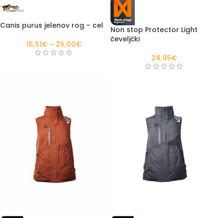
Canis purus jelenov rog – cel
Non stop Protector Light
čeveljčki
15,51
€
–
29,00
€
24,95
€