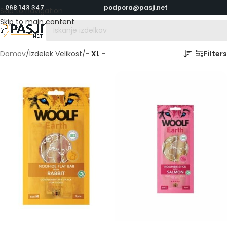
068 143 347
podpora@pasji.net
Skip to navigation
Skip to main content
Domov
/
Izdelek Velikost
/
- XL -
Filters