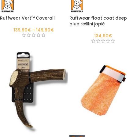
Ruffwear Vert™ Coverall
Ruffwear float coat deep
blue rešilni jopič
139,90
€
–
149,90
€
134,90
€