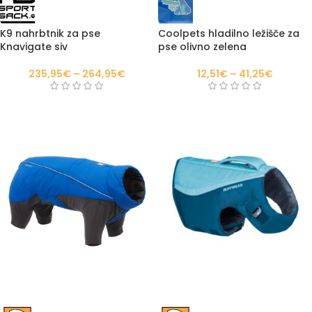
K9 nahrbtnik za pse
Coolpets hladilno ležišče za
Knavigate siv
pse olivno zelena
235,95
€
–
264,95
€
12,51
€
–
41,25
€