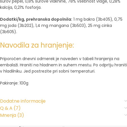
surov pepel, 0,8% surove vlaknine, 78% vsebnost vlage, 0,28%
kalcija, 0,21% fosforja.
Dodatki/kg, prehranska dopolnila:
1 mg bakra (3b405), 0,75
mg joda (3b202), 1,4 mg mangana (3b503), 25 mg cinka
(3b605).
Navodila za hranjenje:
Priporočen dnevni odmerek je naveden v tabeli hranjenja na
embalaži. Hraniti na hladnem in suhem mestu. Po odprtju hraniti
v hladilniku. Jed postrezite pri sobni temperaturi.
Pakiranje: 100g
Dodatne informacije
Q & A (7)
Mnenja (3)