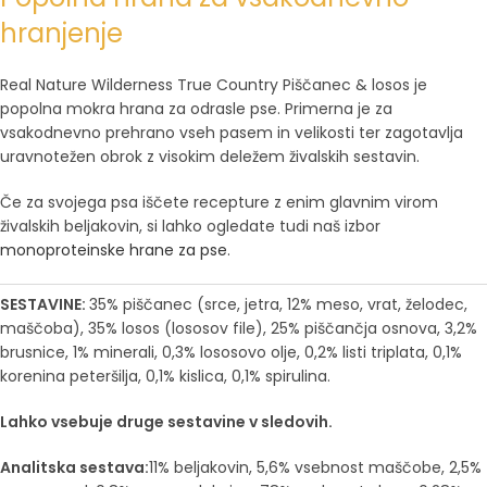
hranjenje
Real Nature Wilderness True Country Piščanec & losos je
popolna mokra hrana za odrasle pse. Primerna je za
vsakodnevno prehrano vseh pasem in velikosti ter zagotavlja
uravnotežen obrok z visokim deležem živalskih sestavin.
Če za svojega psa iščete recepture z enim glavnim virom
živalskih beljakovin, si lahko ogledate tudi naš izbor
monoproteinske hrane za pse
.
SESTAVINE:
35% piščanec (srce, jetra, 12% meso, vrat, želodec,
maščoba), 35% losos (lososov file), 25% piščančja osnova, 3,2%
brusnice, 1% minerali, 0,3% lososovo olje, 0,2% listi triplata, 0,1%
korenina peteršilja, 0,1% kislica, 0,1% spirulina.
Lahko vsebuje druge sestavine v sledovih.
Analitska sestava:
11% beljakovin, 5,6% vsebnost maščobe, 2,5%