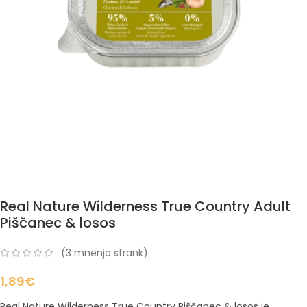
Real Nature Wilderness True Country Adult
Piščanec & losos
(
3
mnenja strank)
1,89
€
Real Nature Wilderness True Country Piščanec & losos je