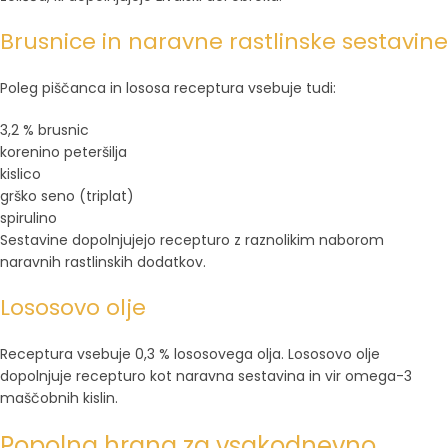
Brusnice in naravne rastlinske sestavine
Poleg piščanca in lososa receptura vsebuje tudi:
3,2 % brusnic
korenino peteršilja
kislico
grško seno (triplat)
spirulino
Sestavine dopolnjujejo recepturo z raznolikim naborom
naravnih rastlinskih dodatkov.
Lososovo olje
Receptura vsebuje 0,3 % lososovega olja. Lososovo olje
dopolnjuje recepturo kot naravna sestavina in vir omega-3
maščobnih kislin.
Popolna hrana za vsakodnevno