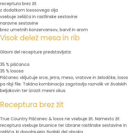
receptura brez žit
z dodatkom lososovega olja
vsebuje zelišča in rastlinske sestavine
naravne sestavine
brez umetnih konzervansov, barvil in arom
Visok delež mesa in rib
Glavni del recepture predstavljata:
35 % piščanca
35 % lososa
Piščanec vključuje srce, jetra, meso, vratove in želodčke, losos
pa ribji file. Takšna kombinacija zagotavlja raznolik vir živalskih
beljakovin ter izrazit mesni okus.
Receptura brez žit
True Country Piščanec & losos ne vsebuje žit. Namesto žit
receptura vsebuje brusnice ter izbrane rastlinske sestavine in
zelišča, ki dopolnjujejo živalski del obroka.