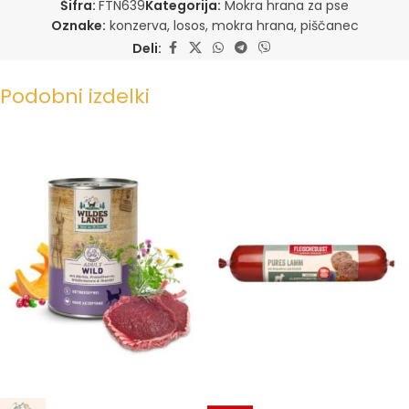
Šifra:
FTN639
Kategorija:
Mokra hrana za pse
Oznake:
konzerva
,
losos
,
mokra hrana
,
piščanec
Deli:
Podobni izdelki