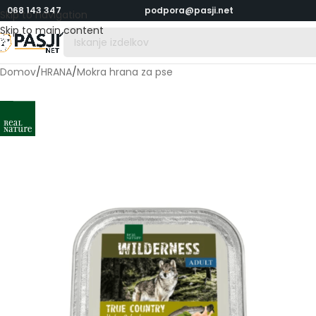
068 143 347
podpora@pasji.net
Skip to navigation
Skip to main content
Domov
/
HRANA
/
Mokra hrana za pse