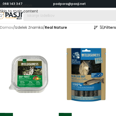
068 143 347
podpora@pasji.net
Skip to navigation
Skip to main content
Domov
/
Izdelek Znamka
/
Real Nature
Filters