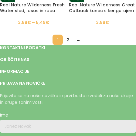
Real Nature Wilderness Fresh
Real Nature Wilderness Great
Water sled, losos in raca
Outback kunec s kengurujem
3,89
€
–
5,49
€
3,89
€
1
2
→
KONTAKTNI PODATKI
OBIŠČITE NAS
INFORMACIJE
PRIJAVA NA NOVIČKE
Prijavite se na naše novičke in prvi boste izvedeli za naše akcije
in druge zanimivosti.
Ime