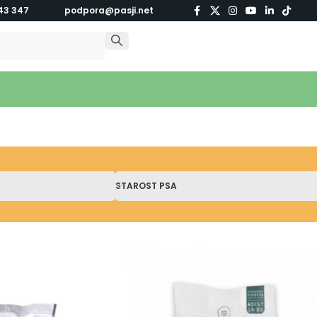
43 347
podpora@pasji.net
STAROST PSA