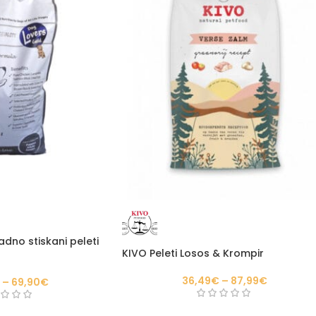
adno stiskani peleti
KIVO Peleti Losos & Krompir
36,49
€
–
87,99
€
€
–
69,90
€