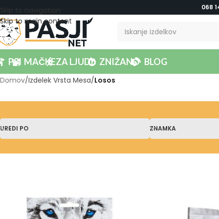
068 1
Skip to navigation
Skip to main content
PSI
MAČKE
ZA LJUDI
ZNIŽANO
BLOG
Domov
/
Izdelek Vrsta Mesa
/
Losos
UREDI PO
ZNAMKA