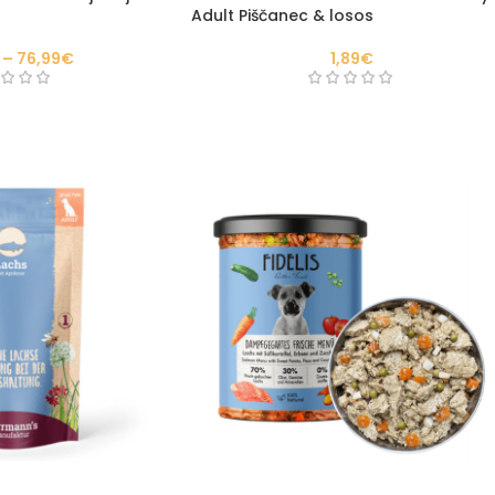
Adult Piščanec & losos
–
76,99
€
1,89
€