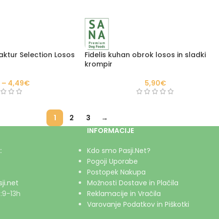
ktur Selection Losos
Fidelis kuhan obrok losos in sladki
krompir
–
4,49
€
5,90
€
1
2
3
→
INFORMACIJE
:
Kdo smo Pasji.Net?
Pogoji Uporabe
Postopek Nakupa
ji.net
Možnosti Dostave in Plačila
:9-13h
Reklamacije in Vračila
Varovanje Podatkov in Piškotki