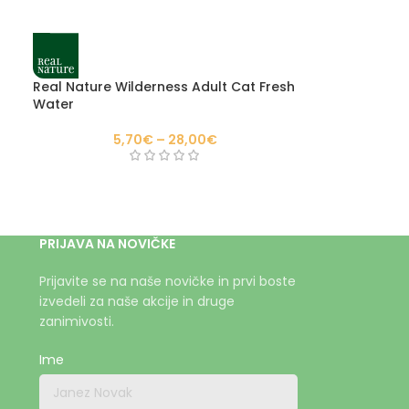
Real Nature Wilderness Adult Cat Fresh
Water
5,70
€
–
28,00
€
PRIJAVA NA NOVIČKE
Prijavite se na naše novičke in prvi boste
izvedeli za naše akcije in druge
zanimivosti.
Ime