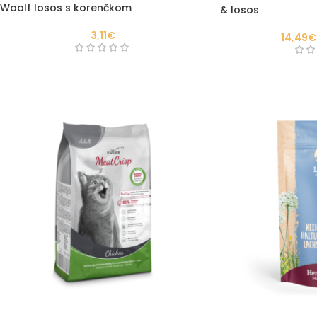
Woolf losos s korenčkom
& losos
3,11
€
14,49
€