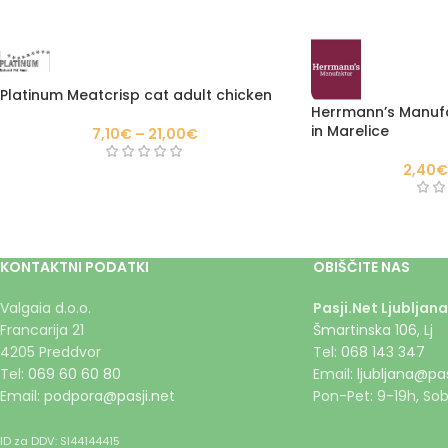
Platinum Meatcrisp cat adult chicken
Herrmann’s Manufa
in Marelice
7,10
€
–
21,00
€
2,40
€
KONTAKTNI PODATKI
OBIŠČITE NAS
Valgaia d.o.o.
Pasji.Net Ljubljana
Francarija 21
Šmartinska 106, Lj
4205 Preddvor
Tel:
068 143 347
Tel:
069 60 60 80
Email:
ljubljana@pas
Email:
podpora@pasji.net
Pon-Pet: 9-19h, Sob
ID za DDV: SI44144415