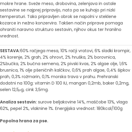
mokre hrane. Sveže meso, drobovina, zelenjava in ostale
sestavine se najprej pripravijo, nato pa se kuhajo pri nizki
temperaturi. Tako pripravljen obrok se napolni v steklene
kozarce in nežno konzervira. Takšen način priprave pomaga
ohraniti naravno strukturo sestavin, njihov okus ter hranilno
vrednost.
SESTAVA:
60% račjega mesa, 10% račji vratovi, 6% sladki krompir,
4% korenje, 2% grah, 2% ohrovt, 2% hruška, 2% borovnica,
2%bučka, 2% bučna semena, 2% pivski kvas, 2% algae olje, 1,6%
brusnica, 1% olje pšeničnih kalčkov, 0,6% prah algae, 0,4% šipkov
prah, 0,3% rožmarin, 0,1% morska trava v prahu. Prehranski
dodatni na 100g: vitamin D 100 IU, mangan 0,2mb, baker 0,2mg,
selen 12,5𝜇g, cink 3,5mg.
Analiza sestavin:
surove beljakovine 14%, maščobe 13%, vlaga
62%, pepel 2%, vlaknine 1%. Energijska vrednost: 180kcal/100g
Popolna hrana za pse.