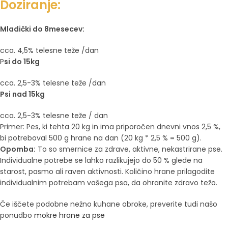
Doziranje:
Mladički do 8mesecev:
cca. 4,5% telesne teže /dan
P
si do 15kg
cca. 2,5-3% telesne teže /dan
Psi nad 15kg
cca. 2,5-3% telesne teže / dan
Primer: Pes, ki tehta 20 kg in ima priporočen dnevni vnos 2,5 %,
bi potreboval 500 g hrane na dan (20 kg * 2,5 % = 500 g).
Opomba:
To so smernice za zdrave, aktivne, nekastrirane pse.
Individualne potrebe se lahko razlikujejo do 50 % glede na
starost, pasmo ali raven aktivnosti.
Količino hrane prilagodite
individualnim potrebam vašega psa, da ohranite zdravo težo.
Če iščete podobne nežno kuhane obroke, preverite tudi našo
ponudbo
mokre hrane za pse