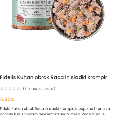
Fidelis Kuhan obrok Raca in sladki krompir
(
3
mnenja strank)
5,90
€
Fidelis Kuhan obrok Raca in sladki krompir je popolna hrana za
odrasle pse z visokim deležem račjega mesa. Receptura je