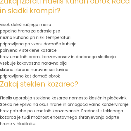
Zakaj izbrati Fidelis Kuhan obrok Raca
in sladki krompir?
visok delež račjega mesa
popolna hrana za odrasle pse
nežno kuhana pri nizki temperaturi
pripravljena po vzoru domače kuhinje
polnjena v steklene kozarce
brez umetnih arom, konzervansov in dodanega sladkorja
vsebuje kakovostna naravna olja
skrbno izbrane naravne sestavine
pripravljeno kot domač obrok
Zakaj steklen kozarec?
Fidelis uporablja steklene kozarce namesto klasičnih pločevink.
Steklo ne vpliva na okus hrane in omogoča varno konzerviranje
brez potrebe po umetnih konzervansih. Prednost steklenega
kozarca je tudi možnost enostavnega shranjevanja odprte
hrane v hladilniku.