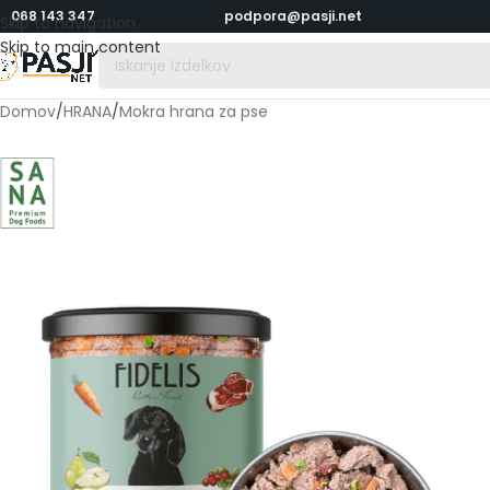
068 143 347
podpora@pasji.net
Skip to navigation
Skip to main content
Domov
/
HRANA
/
Mokra hrana za pse