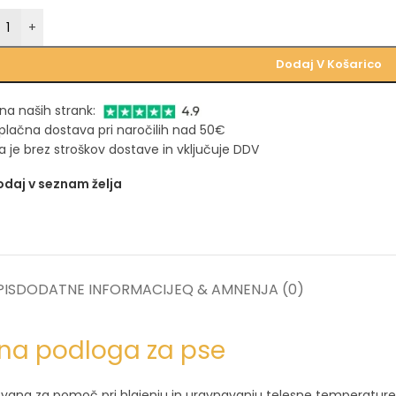
+
Dodaj V Košarico
na naših strank:
plačna dostava pri naročilih nad 50€
 je brez stroškov dostave in vključuje DDV
daj v seznam želja
IS
DODATNE INFORMACIJE
Q & A
MNENJA (0)
lna podloga za pse
ovana za pomoč pri hlajenju in uravnavanju telesne temperature 