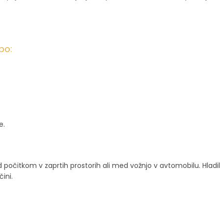
bo:
e.
ed počitkom v zaprtih prostorih ali med vožnjo v avtomobilu. Hla
ini.