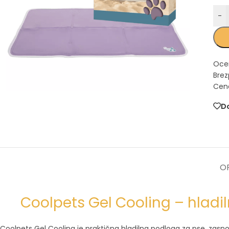
-
Oce
Brez
Cena
Do
OP
Coolpets Gel Cooling – hladi
Coolpets Gel Cooling je praktična hladilna podloga za pse, zasn