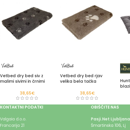
Vetbed dry bed siv z
Vetbed dry bed rjav
Hunt
malimi sivimi in črnimi
velika bela tačka
blaz
tačkami 100*160CM
100*160CM
38,65
€
38,65
€
KONTAKTNI PODATKI
OBIŠČITE NAS
Valgaia d.o.o.
Pasji.Net Ljubljana
Francarija 21
Šmartinska 106, Lj