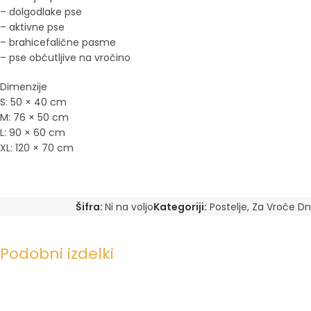
– dolgodlake pse
– aktivne pse
– brahicefalične pasme
– pse občutljive na vročino
Dimenzije
S: 50 × 40 cm
M: 76 × 50 cm
L: 90 × 60 cm
XL: 120 × 70 cm
Šifra:
Ni na voljo
Kategoriji:
Postelje
,
Za Vroče Dn
Podobni izdelki