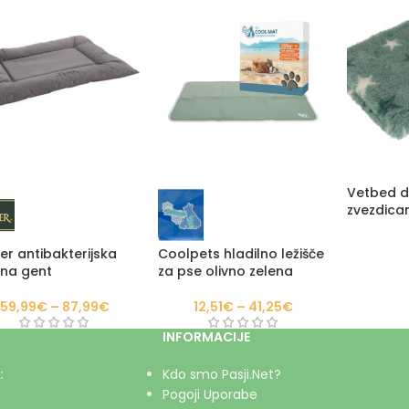
Vetbed d
zvezdica
er antibakterijska
Coolpets hladilno ležišče
ina gent
za pse olivno zelena
59,99
€
–
87,99
€
12,51
€
–
41,25
€
INFORMACIJE
:
Kdo smo Pasji.Net?
Pogoji Uporabe