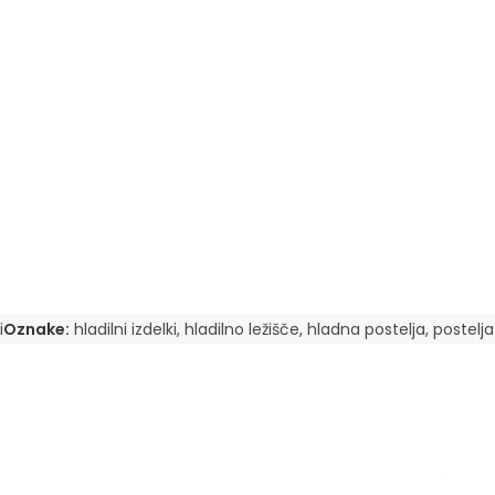
i
Oznake:
hladilni izdelki
,
hladilno ležišče
,
hladna postelja
,
postelj