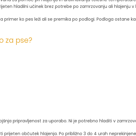
jeten hladilni učinek brez potrebe po zamrzovanju ali hlajenju v h
, na primer ko pes leži ali se premika po podlogi. Podloga ostane 
o za pse?
nja pripravljenost za uporabo. Ni je potrebno hladiti v zamrzovaln
arjati prijeten občutek hlajenja. Po približno 3 do 4 urah neprekin