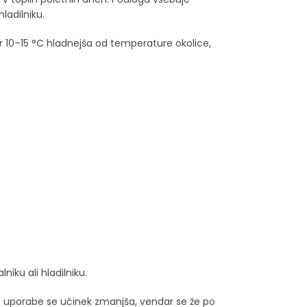
ladilniku.
kar 10–15 °C hladnejša od temperature okolice,
iku ali hladilniku.
jene uporabe se učinek zmanjša, vendar se že po