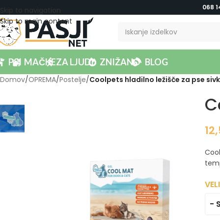
068 1
Skip to navigation
Skip to main content
PSI
MAČKE
ZA LJUDI
ZNIŽANO
BLOG
Domov
/
OPREMA
/
Postelje
/
Coolpets hladilno ležišče za pse sivk
C
12,
Cool
temp
VEL
- 