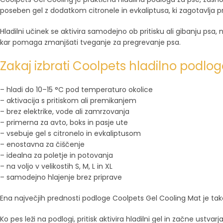
poseben gel z dodatkom citronele in evkaliptusa, ki zagotavlja pri
Hladilni učinek se aktivira samodejno ob pritisku ali gibanju psa
kar pomaga zmanjšati tveganje za pregrevanje psa.
Zakaj izbrati Coolpets hladilno podlog
– hladi do 10–15 °C pod temperaturo okolice
– aktivacija s pritiskom ali premikanjem
– brez elektrike, vode ali zamrzovanja
– primerna za avto, boks in pasje ute
– vsebuje gel s citronelo in evkaliptusom
– enostavna za čiščenje
– idealna za poletje in potovanja
– na voljo v velikostih S, M, L in XL
– samodejno hlajenje brez priprave
Ena največjih prednosti podloge Coolpets Gel Cooling Mat je takojš
Ko pes leži na podlogi, pritisk aktivira hladilni gel in začne ustv