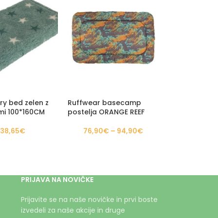
ry bed zelen z
Ruffwear basecamp
mi 100*160CM
postelja ORANGE REEF
38,65
€
76,90
€
–
94,90
€
PRIJAVA NA NOVIČKE
Prijavite se na naše novičke in prvi boste
izvedeli za naše akcije in druge