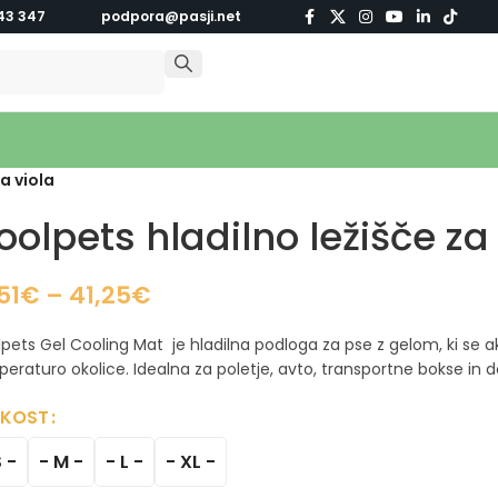
43 347
podpora@pasji.net
a viola
oolpets hladilno ležišče za
51
€
–
41,25
€
pets Gel Cooling Mat je hladilna podloga za pse z gelom, ki se akt
eraturo okolice. Idealna za poletje, avto, transportne bokse i
IKOST
S -
- M -
- L -
- XL -