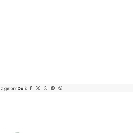
a z gelom
Deli: