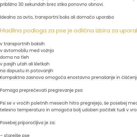
približno 30 sekundah brez stika ponovno obnovi.
Idealna za avto, transportni boks ali domačo uporabo
Hladilna podloga za pse je odlična izbira za upora
v transportnih boksih
v avtomobilu med vožnjo
doma na tleh
v pasjih utah ali kletkah
na dopustu in potovanjih
Kompaktna zasnova omogoča enostavno prenašanje in čiščenj
Pomaga preprečevati pregrevanje psa
Psi se v vročih poletnih mesecih hitro pregrejejo, še posebej m
telesno temperaturo in omogoča bolj udoben počitek tudi v vroč
Posebej priporočljiva je za:
– starejše pse