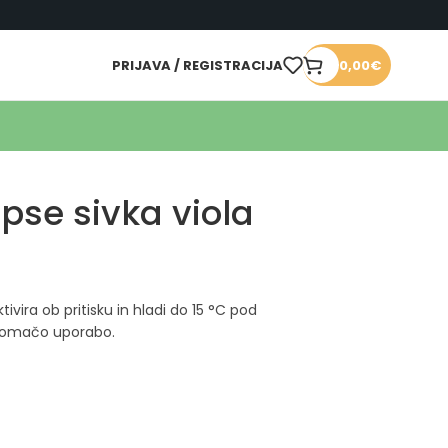
PRIJAVA / REGISTRACIJA
0,00
€
 pse sivka viola
ivira ob pritisku in hladi do 15 °C pod
n domačo uporabo.