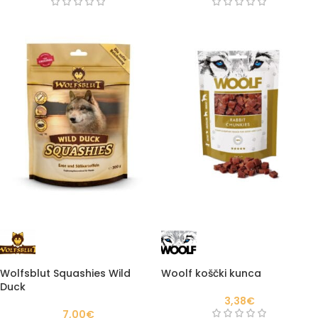
Wolfsblut Squashies Wild
Woolf koščki kunca
Duck
3,38
€
7,00
€