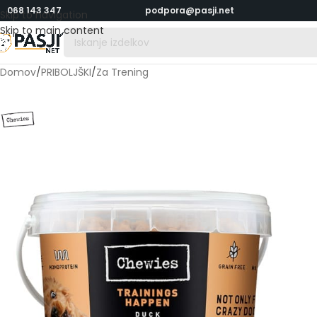
068 143 347
podpora@pasji.net
Skip to navigation
Skip to main content
Domov
/
PRIBOLJŠKI
/
Za Trening