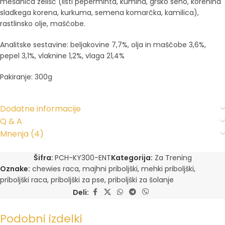
mešanica zelišč (listi peperminta, kumina, grško seno, korenina
sladkega korena, kurkuma, semena komarčka, kamilica),
rastlinsko olje, maščobe.
Analitske sestavine: beljakovine 7,7%, olja in maščobe 3,6%,
pepel 3,1%, vlaknine 1,2%, vlaga 21,4%
Pakiranje: 300g
Dodatne informacije
Q & A
Mnenja (4)
Šifra:
PCH-KY300-ENT
Kategorija:
Za Trening
Oznake:
chewies raca
,
majhni priboljški
,
mehki priboljški
,
priboljški raca
,
priboljški za pse
,
priboljški za šolanje
Deli:
Podobni izdelki