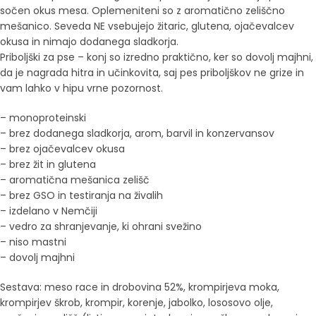
sočen okus mesa. Oplemeniteni so z aromatično zeliščno
mešanico. Seveda NE vsebujejo žitaric, glutena, ojačevalcev
okusa in nimajo dodanega sladkorja.
Priboljški za pse – konj so izredno praktično, ker so dovolj majhni,
da je nagrada hitra in učinkovita, saj pes priboljškov ne grize in
vam lahko v hipu vrne pozornost.
– monoproteinski
– brez dodanega sladkorja, arom, barvil in konzervansov
– brez ojačevalcev okusa
– brez žit in glutena
– aromatična mešanica zelišč
– brez GSO in testiranja na živalih
– izdelano v Nemčiji
– vedro za shranjevanje, ki ohrani svežino
– niso mastni
– dovolj majhni
Sestava:
meso race in drobovina 52%, krompirjeva moka,
krompirjev škrob, krompir, korenje, jabolko, lososovo olje,