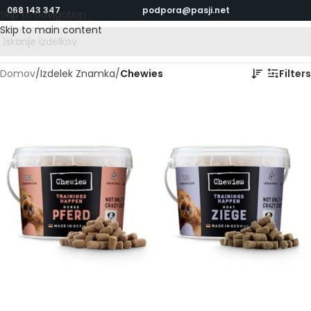
068 143 347
podpora@pasji.net
Skip to navigation
Skip to main content
Domov
/
Izdelek Znamka
/
Chewies
Filters