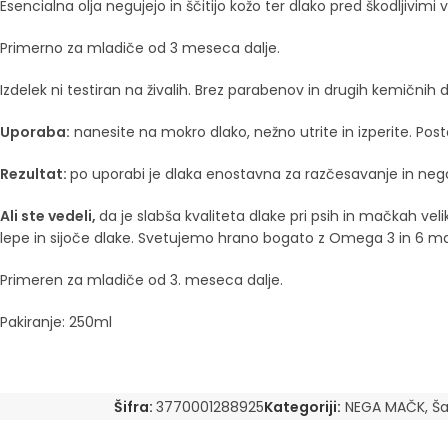
Esencialna olja negujejo in ščitijo kožo ter dlako pred škodljivimi vpl
Primerno za mladiče od 3 meseca dalje.
Izdelek ni testiran na živalih. Brez parabenov in drugih kemičnih 
Uporaba:
nanesite na mokro dlako, nežno utrite in izperite. Posto
Rezultat:
po uporabi je dlaka enostavna za razčesavanje in neg
Ali ste vedeli,
da je slabša kvaliteta dlake pri psih in mačkah v
lepe in sijoče dlake. Svetujemo hrano bogato z Omega 3 in 6 ma
Primeren za mladiče od 3. meseca dalje.
Pakiranje: 250ml
Šifra:
3770001288925
Kategoriji:
NEGA MAČK
,
Ša