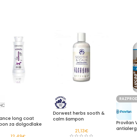
RAZPRO
Dorwest herbs sooth &
ance long coat
calm šampon
Provilan 
on za dolgodlake
antialergi
21,13
€
12,49
€