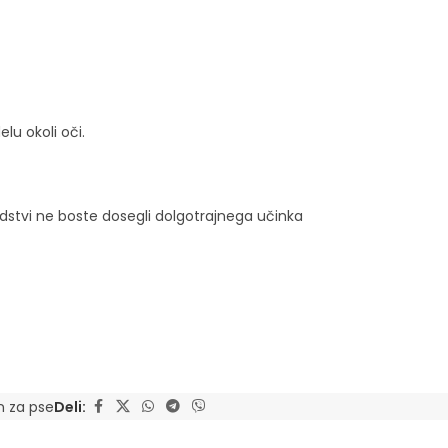
lu okoli oči.
edstvi ne boste dosegli dolgotrajnega učinka
 za pse
Deli: