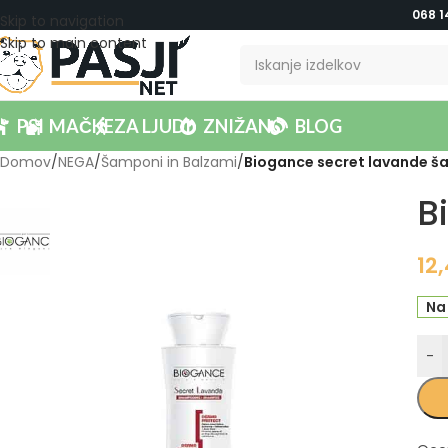
068 1
Skip to navigation
Skip to main content
PSI
MAČKE
ZA LJUDI
ZNIŽANO
BLOG
Domov
/
NEGA
/
Šamponi in Balzami
/
Biogance secret lavande š
B
12
Na
-