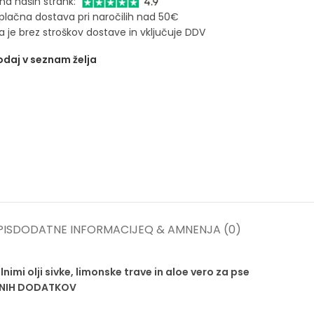
na naših strank:
plačna dostava pri naročilih nad 50€
 je brez stroškov dostave in vključuje DDV
daj v seznam želja
IS
DODATNE INFORMACIJE
Q & A
MNENJA (0)
 olji sivke, limonske trave in aloe vero za pse
IČNIH DODATKOV