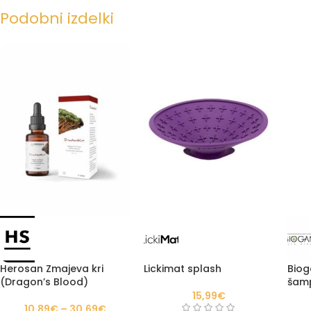
Podobni izdelki
Herosan Zmajeva kri
Lickimat splash
Biog
(Dragon’s Blood)
šamp
pse
15,99
€
10,89
€
–
30,69
€