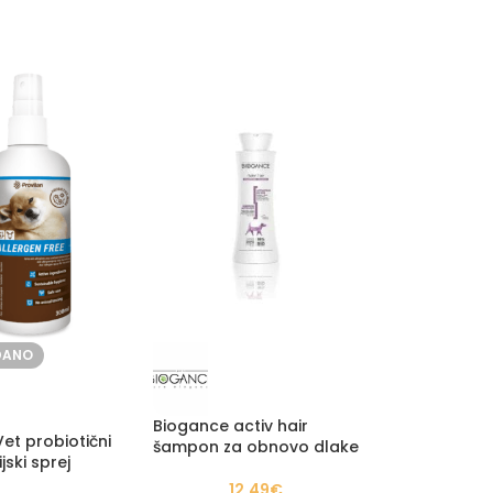
DANO
Biogance activ hair
Vet probiotični
šampon za obnovo dlake
jski sprej
12,49
€