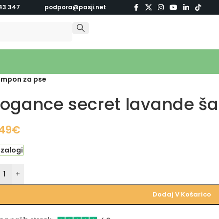
43 347
podpora@pasji.net
ampon za pse
iogance secret lavande š
,49
€
 zalogi
+
Dodaj V Košarico