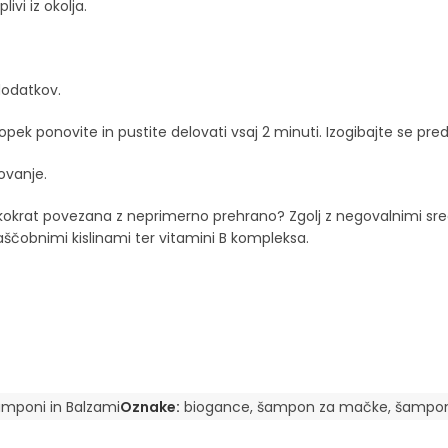
ivi iz okolja.
dodatkov.
pek ponovite in pustite delovati vsaj 2 minuti. Izogibajte se prede
ovanje.
elikokrat povezana z neprimerno prehrano? Zgolj z negovalnimi sr
ščobnimi kislinami ter vitamini B kompleksa.
mponi in Balzami
Oznake:
biogance
,
šampon za mačke
,
šampon