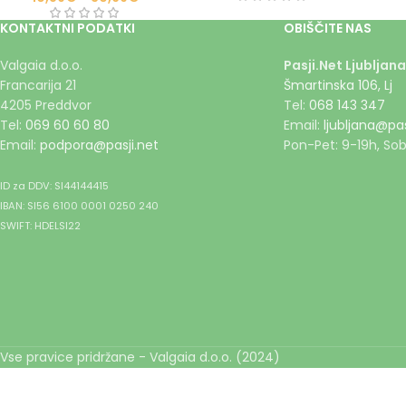
KONTAKTNI PODATKI
OBIŠČITE NAS
Valgaia d.o.o.
Pasji.Net Ljubljana
Francarija 21
Šmartinska 106, Lj
4205 Preddvor
Tel:
068 143 347
Tel:
069 60 60 80
Email:
ljubljana@pas
Email:
podpora@pasji.net
Pon-Pet: 9-19h, Sob
ID za DDV: SI44144415
IBAN: SI56 6100 0001 0250 240
SWIFT: HDELSI22
Vse pravice pridržane - Valgaia d.o.o. (2024)