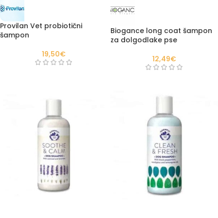
Provilan Vet probiotični
Biogance long coat šampon
šampon
za dolgodlake pse
19,50
€
12,49
€