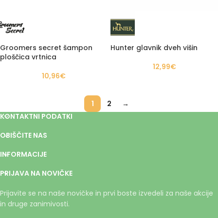
Groomers secret šampon
Hunter glavnik dveh višin
ploščica vrtnica
12,99
€
10,96
€
1
2
→
KONTAKTNI PODATKI
OBIŠČITE NAS
INFORMACIJE
PRIJAVA NA NOVIČKE
Prijavite se na naše novičke in prvi boste izvedeli za naše akcije
in druge zanimivosti.