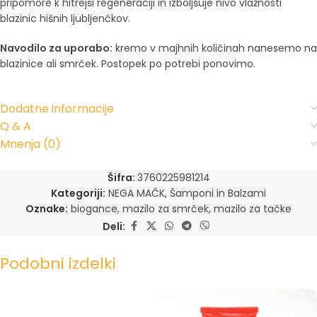
pripomore k hitrejši regeneraciji in izboljšuje nivo vlažnosti
blazinic hišnih ljubljenčkov.
Navodilo za uporabo:
kremo v majhnih količinah nanesemo na
blazinice ali smrček. Postopek po potrebi ponovimo.
Dodatne informacije
Q & A
Mnenja (0)
Šifra:
3760225981214
Kategoriji:
NEGA MAČK
,
Šamponi in Balzami
Oznake:
biogance
,
mazilo za smrček
,
mazilo za tačke
Deli:
Podobni izdelki