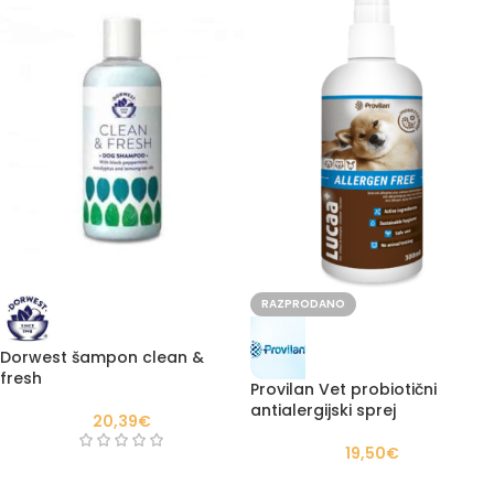
RAZPRODANO
Dorwest šampon clean &
fresh
Provilan Vet probiotični
antialergijski sprej
20,39
€
19,50
€