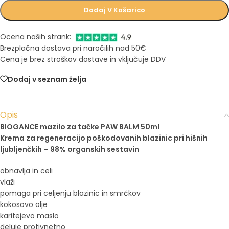
Dodaj V Košarico
Ocena naših strank:
Brezplačna dostava pri naročilih nad 50€
Cena je brez stroškov dostave in vključuje DDV
Dodaj v seznam želja
Opis
BIOGANCE mazilo za tačke PAW BALM 50ml
Krema za regeneracijo poškodovanih blazinic pri hišnih
ljubljenčkih – 98% organskih sestavin
obnavlja in celi
vlaži
pomaga pri celjenju blazinic in smrčkov
kokosovo olje
karitejevo maslo
deluje protivnetno