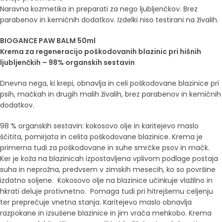
Naravna kozmetika in preparati za nego ljubljenčkov. Brez
parabenov in kemičnih dodatkov. Izdelki niso testirani na živalih.
BIOGANCE PAW BALM 50ml
Krema za regeneracijo poškodovanih blazinic pri hišnih
ljubljenčkih – 98% organskih sestavin
Dnevna nega, ki krepi, obnavlja in celi poškodovane blazinice pri
psih, mačkah in drugih malih živalih, brez parabenov in kemičnih
dodatkov.
98 % organskih sestavin: kokosovo olje in karitejevo maslo
ščitita, pomirjata in celita poškodovane blazinice. Krema je
primerna tudi za poškodovane in suhe smrčke psov in mačk.
Ker je koža na blazinicah izpostavljena vplivom podlage postaja
suha in neprožna, predvsem v zimskih mesecih, ko so površine
izdatno soljene. Kokosovo olje na blazinice učinkuje vlažilno in
hkrati deluje protivnetno. Pomaga tudi pri hitrejšemu celjenju
ter preprečuje vnetna stanja. Karitejevo maslo obnavlja
razpokane in izsušene blazinice in jim vrača mehkobo. Krema