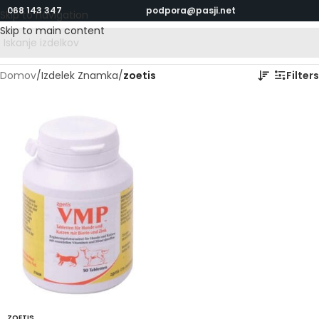
068 143 347
podpora@pasji.net
Skip to navigation
Skip to main content
Domov
/
Izdelek Znamka
/
zoetis
Filters
ZOETIS