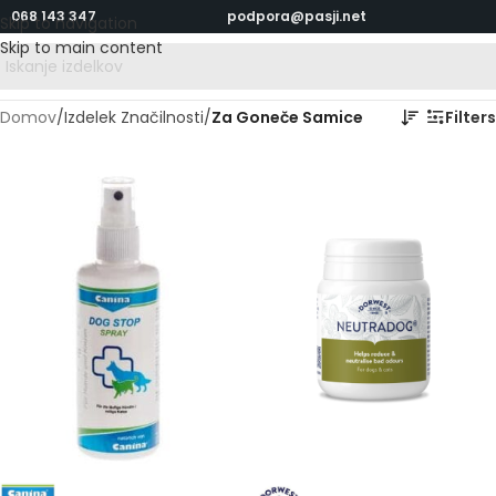
068 143 347
podpora@pasji.net
Skip to navigation
Skip to main content
Domov
/
Izdelek Značilnosti
/
Za Goneče Samice
Filters