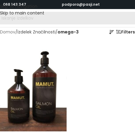
068 143 347
podpora@pasji.net
Skip to navigation
Skip to main content
Domov
/
Izdelek Značilnosti
/
omega-3
Filters