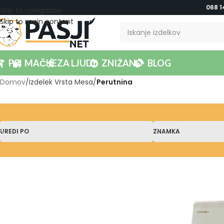
068 1
Skip to navigation
Skip to main content
PSI
MAČKE
ZA LJUDI
ZNIŽANO
BLOG
Domov
/
Izdelek Vrsta Mesa
/
Perutnina
UREDI PO
ZNAMKA