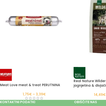
Real Nature Wilde
Meat Love meat & treat PERUTNINA
jagnjetina & divjač
1,75
€
–
3,39
€
14,49
€
KONTAKTNI PODATKI
OBIŠČITE NAS