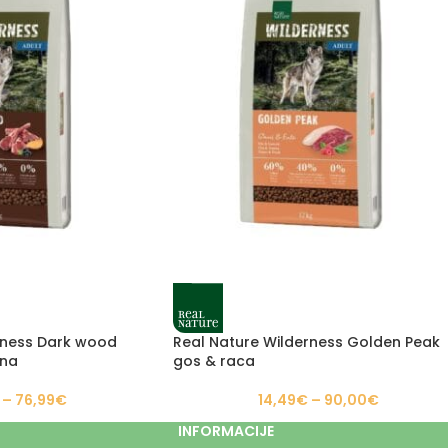
rness Dark wood
Real Nature Wilderness Golden Peak
ina
gos & raca
–
76,99
€
14,49
€
–
90,00
€
INFORMACIJE