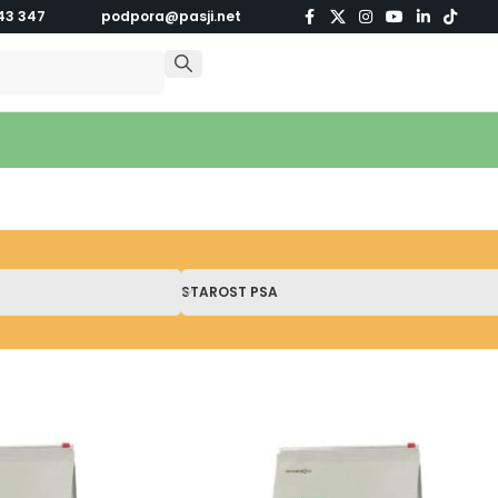
43 347
podpora@pasji.net
STAROST PSA