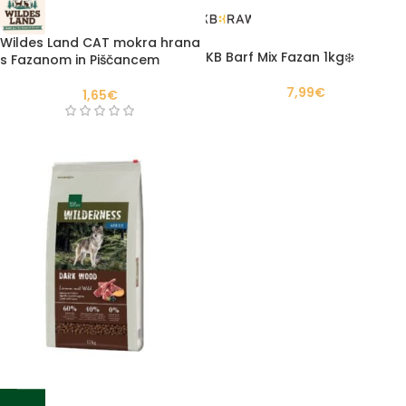
Wildes Land CAT mokra hrana
KB Barf Mix Fazan 1kg❄️
s Fazanom in Piščancem
7,99
€
1,65
€