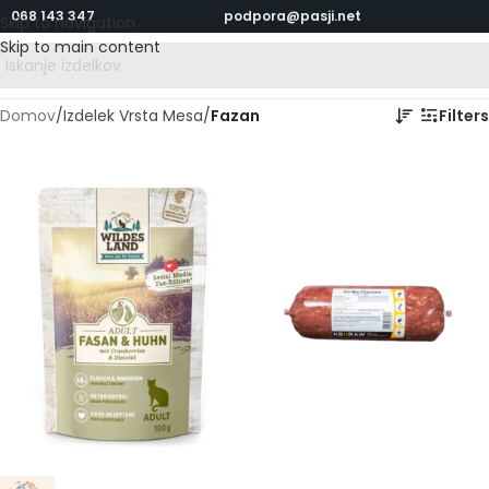
068 143 347
podpora@pasji.net
Skip to navigation
Skip to main content
Domov
/
Izdelek Vrsta Mesa
/
Fazan
Filters