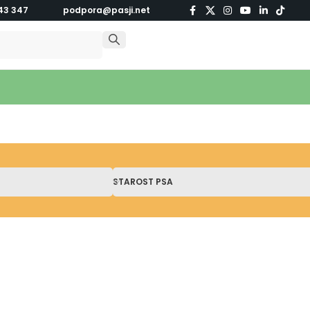
43 347
podpora@pasji.net
STAROST PSA