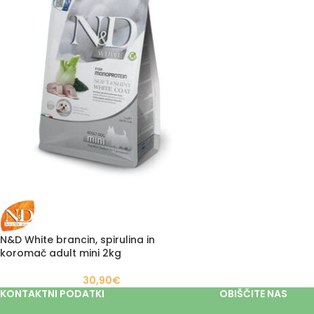
N&D White brancin, spirulina in
koromač adult mini 2kg
30,90
€
KONTAKTNI PODATKI
OBIŠČITE NAS