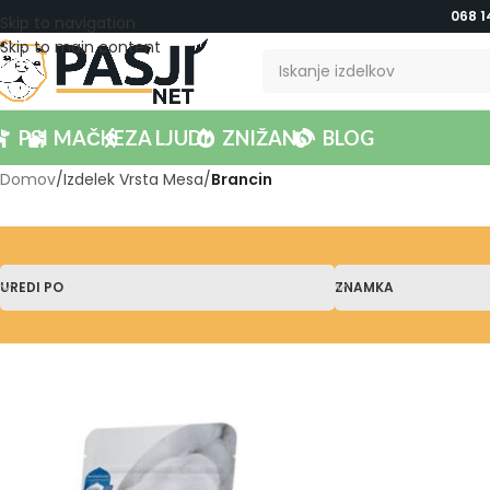
068 1
Skip to navigation
Skip to main content
PSI
MAČKE
ZA LJUDI
ZNIŽANO
BLOG
Domov
/
Izdelek Vrsta Mesa
/
Brancin
UREDI PO
ZNAMKA